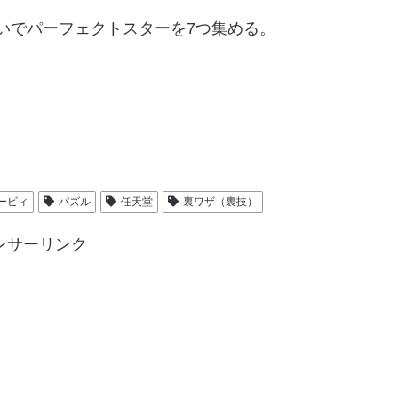
いでパーフェクトスターを7つ集める。
。
。
ービィ
パズル
任天堂
裏ワザ（裏技）
ンサーリンク