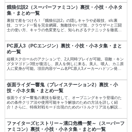
餓狼伝説2（スーパーファミコン）裏技・小技・小ネタ
集・まとめ一覧
裏技で差をつけろ！『餓狼伝説2』の隠しキャラや必殺技、sfc裏
技、コマンド一覧を完全網羅。無敵技やバグ技、クラウザーと三闘
士の使い方、キャラの色変更など、知られざるテクニックを徹底解
説。Switch Online対応。
PC原人3（PCエンジン）裏技・小技・小ネタ集・まと
め一覧
縦横スクロールのアクションで、2人同時プレイが可能。宿敵・キン
グタマゴドン3世が復活し、原人を倒しに来る。美人、噴人、カニ原
人に変身が可能。項目内容ゲーム名PC原人3メーカーハドソン発売
日1993年4月2日価格7,200円ジャンルアクション...
仮面ライダー響鬼（プレイステーション2）裏技・小
技・小ネタ集・まとめ一覧
仮面ライダー響鬼の裏技を駆使して、オープニングキャラ登場のた
めの条件クリア法や使用可能キャラ解放のための方法を詳しく紹
介！さらに、特殊対戦モード出現のためのバトルクリア法も解説
し、ゲームをより楽しむための情報をお届けします。
ファイターズヒストリー～溝口危機一髪～（スーパーフ
ァミコン）裏技・小技・小ネタ集・まとめ一覧