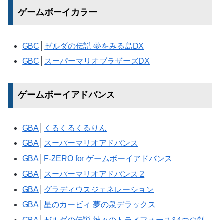
ゲームボーイカラー
GBC
│
ゼルダの伝説 夢をみる島DX
GBC
│
スーパーマリオブラザーズDX
ゲームボーイアドバンス
GBA
│
くるくるくるりん
GBA
│
スーパーマリオアドバンス
GBA
│
F-ZERO for ゲームボーイアドバンス
GBA
│
スーパーマリオアドバンス 2
GBA
│
グラディウスジェネレーション
GBA
│
星のカービィ 夢の泉デラックス
GBA
│
ゼルダの伝説 神々のトライフォース&4つの剣