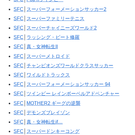
SFC
│
スーパーフォーメーションサッカー2
SFC
│
スーパーファミリーテニス
SFC
│
スーパーチャイニーズワールド2
SFC
│
ラッシング・ビート修羅
SFC
│
真・女神転生II
SFC
│
スーパーメトロイド
SFC
│
チャンピオンズワールドクラスサッカー
SFC
│
ワイルドトラックス
SFC
│
スーパーフォーメーションサッカー 94
SFC
│
ツインビー レインボーベルアドベンチャー
SFC
│
MOTHER2 ギーグの逆襲
SFC
│
デモンズブレイゾン
SFC
│
真・女神転生if…
SFC
│
スーパードンキーコング