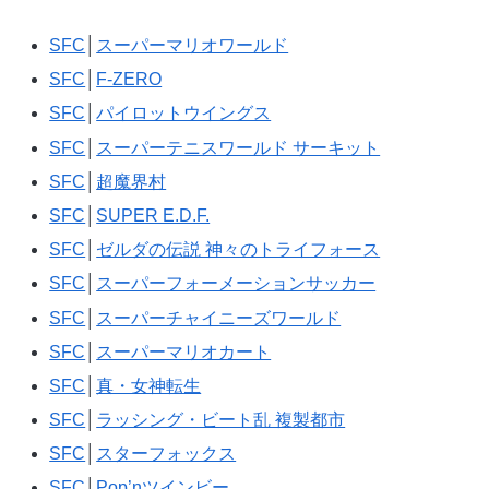
SFC
│
スーパーマリオワールド
SFC
│
F-ZERO
SFC
│
パイロットウイングス
SFC
│
スーパーテニスワールド サーキット
SFC
│
超魔界村
SFC
│
SUPER E.D.F.
SFC
│
ゼルダの伝説 神々のトライフォース
SFC
│
スーパーフォーメーションサッカー
SFC
│
スーパーチャイニーズワールド
SFC
│
スーパーマリオカート
SFC
│
真・女神転生
SFC
│
ラッシング・ビート乱 複製都市
SFC
│
スターフォックス
SFC
│
Pop’nツインビー