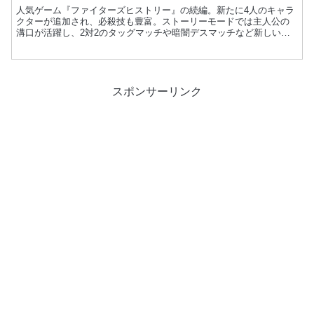
人気ゲーム『ファイターズヒストリー』の続編。新たに4人のキャラ
クターが追加され、必殺技も豊富。ストーリーモードでは主人公の
溝口が活躍し、2対2のタッグマッチや暗闇デスマッチなど新しいモ
ードも登場。技の練習ができるモードもあり、プレイヤーは戦...
スポンサーリンク