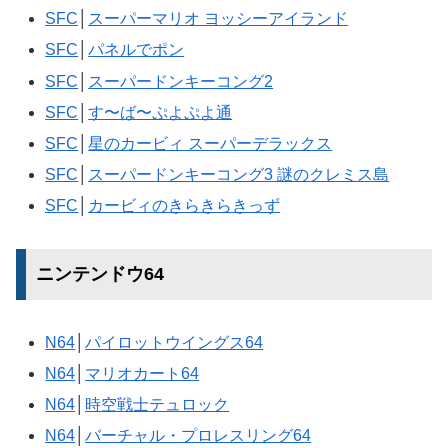
SFC
│
スーパーマリオ ヨッシーアイランド
SFC
│
パネルでポン
SFC
│
スーパードンキーコング2
SFC
│
す〜ば〜ぷよぷよ通
SFC
│
星のカービィ スーパーデラックス
SFC
│
スーパードンキーコング3 謎のクレミス島
SFC
│
カービィのきらきらきっず
ニンテンドウ64
N64
│
パイロットウイングス64
N64
│
マリオカート64
N64
│
時空戦士テュロック
N64
│
バーチャル・プロレスリング64