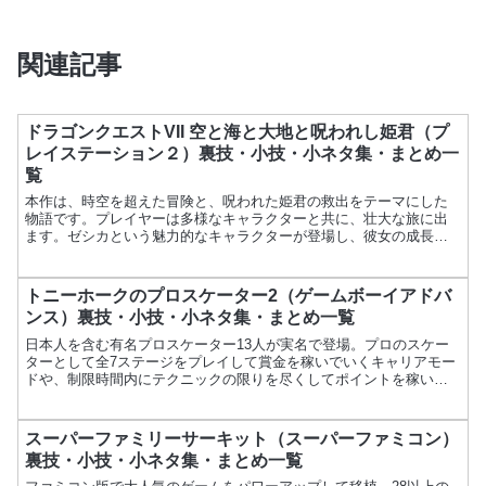
関連記事
ドラゴンクエストVII 空と海と大地と呪われし姫君（プ
レイステーション２）裏技・小技・小ネタ集・まとめ一
覧
本作は、時空を超えた冒険と、呪われた姫君の救出をテーマにした
物語です。プレイヤーは多様なキャラクターと共に、壮大な旅に出
ます。ゼシカという魅力的なキャラクターが登場し、彼女の成長が
ストーリーの重要な要素です。ゲームプレイでは、ためるコマン
ド...
トニーホークのプロスケーター2（ゲームボーイアドバ
ンス）裏技・小技・小ネタ集・まとめ一覧
日本人を含む有名プロスケーター13人が実名で登場。プロのスケー
ターとして全7ステージをプレイして賞金を稼いでいくキャリアモー
ドや、制限時間内にテクニックの限りを尽くしてポイントを稼いで
いくシングルセッションなどが用意されている。作品データ項...
スーパーファミリーサーキット（スーパーファミコン）
裏技・小技・小ネタ集・まとめ一覧