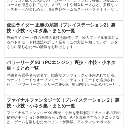
ファミコン版で大人気のゲームをパワーアップして移植。28以上の
コースが用意されており、スプリントや耐久レースなど、多様なレ
ースモードが楽しめる。項目内容ゲーム名スーパーファミリーサー
キットメーカーナムコ発売日1994年10月21日価格8,8...
仮面ライダー 正義の系譜（プレイステーション2）裏
技・小技・小ネタ集・まとめ一覧
仮面ライダー 正義の系譜の裏技を駆使して、怪人ファイル収集によ
るバトルモード解放法を詳しく紹介！この方法を知って、ゲームを
さらに楽しむための情報をお届けします。
パワーリーグ 93（PCエンジン）裏技・小技・小ネタ
集・まとめ一覧
球団名も選手名も実名で、緻密なグラフィックが使用されている。
ペナントモードやオープンモードにエディットモードが追加され
た、「パワーリーグ」シリーズ第6弾。項目内容ゲーム名パワーリー
グ 93メーカーハドソン発売日1993年10月15日価格6,...
ファイナルファンタジーX（プレイステーション２）裏
技・小技・小ネタ集・まとめ一覧
ファイナルファンタジーXの裏技・小技を徹底解説！チョコボの羽の
秘密やポーションを99個もらう方法、APを荒稼ぎするテクニックな
ど、ゲームを楽しむためのヒントが満載。アルテマウェポンやニル
ヴァーナの入手・強化法も紹介！攻略のポイントを今すぐチェッ