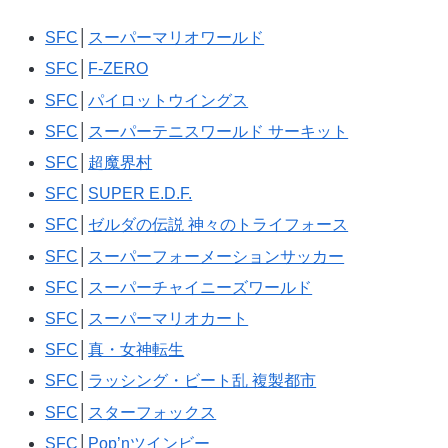
SFC
│
スーパーマリオワールド
SFC
│
F-ZERO
SFC
│
パイロットウイングス
SFC
│
スーパーテニスワールド サーキット
SFC
│
超魔界村
SFC
│
SUPER E.D.F.
SFC
│
ゼルダの伝説 神々のトライフォース
SFC
│
スーパーフォーメーションサッカー
SFC
│
スーパーチャイニーズワールド
SFC
│
スーパーマリオカート
SFC
│
真・女神転生
SFC
│
ラッシング・ビート乱 複製都市
SFC
│
スターフォックス
SFC
│
Pop’nツインビー