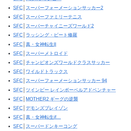
SFC
│
スーパーフォーメーションサッカー2
SFC
│
スーパーファミリーテニス
SFC
│
スーパーチャイニーズワールド2
SFC
│
ラッシング・ビート修羅
SFC
│
真・女神転生II
SFC
│
スーパーメトロイド
SFC
│
チャンピオンズワールドクラスサッカー
SFC
│
ワイルドトラックス
SFC
│
スーパーフォーメーションサッカー 94
SFC
│
ツインビー レインボーベルアドベンチャー
SFC
│
MOTHER2 ギーグの逆襲
SFC
│
デモンズブレイゾン
SFC
│
真・女神転生if…
SFC
│
スーパードンキーコング