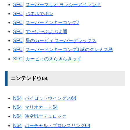
SFC
│
スーパーマリオ ヨッシーアイランド
SFC
│
パネルでポン
SFC
│
スーパードンキーコング2
SFC
│
す〜ば〜ぷよぷよ通
SFC
│
星のカービィ スーパーデラックス
SFC
│
スーパードンキーコング3 謎のクレミス島
SFC
│
カービィのきらきらきっず
ニンテンドウ64
N64
│
パイロットウイングス64
N64
│
マリオカート64
N64
│
時空戦士テュロック
N64
│
バーチャル・プロレスリング64