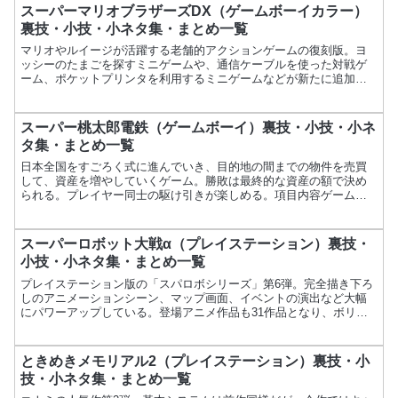
スーパーマリオブラザーズDX（ゲームボーイカラー）
裏技・小技・小ネタ集・まとめ一覧
マリオやルイージが活躍する老舗的アクションゲームの復刻版。ヨ
ッシーのたまごを探すミニゲームや、通信ケーブルを使った対戦ゲ
ーム、ポケットプリンタを利用するミニゲームなどが新たに追加さ
れている。項目内容ゲーム名スーパーマリオブラザーズDXメーカ...
スーパー桃太郎電鉄（ゲームボーイ）裏技・小技・小ネ
タ集・まとめ一覧
日本全国をすごろく式に進んでいき、目的地の間までの物件を売買
して、資産を増やしていくゲーム。勝敗は最終的な資産の額で決め
られる。プレイヤー同士の駆け引きが楽しめる。項目内容ゲーム名
スーパー桃太郎電鉄メーカーハドソン発売日1991年3月8日価...
スーパーロボット大戦α（プレイステーション）裏技・
小技・小ネタ集・まとめ一覧
プレイステーション版の「スパロボシリーズ」第6弾。完全描き下ろ
しのアニメーションシーン、マップ画面、イベントの演出など大幅
にパワーアップしている。登場アニメ作品も31作品となり、ボリュ
ーム満点の内容だ。項目内容ゲーム名スーパーロボット大戦α...
ときめきメモリアル2（プレイステーション）裏技・小
技・小ネタ集・まとめ一覧