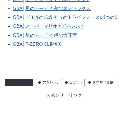
GBA
│
星のカービィ 夢の泉デラックス
GBA
│
ゼルダの伝説 神々のトライフォース&4つの剣
GBA
│
スーパーマリオアドバンス 4
GBA
│
星のカービィ 鏡の大迷宮
GBA
│
F-ZERO CLIMAX
メガドライブ
アクション
コマンド
裏ワザ（裏技）
スポンサーリンク