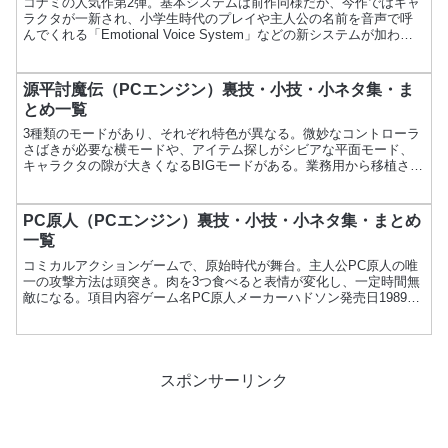
コナミの人気作第2弾。基本システムは前作同様だが、今作ではキャ
ラクタが一新され、小学生時代のプレイや主人公の名前を音声で呼
んでくれる「Emotional Voice System」などの新システムが加わっ
た。ポケットステーションにも対応して...
源平討魔伝（PCエンジン）裏技・小技・小ネタ集・ま
とめ一覧
3種類のモードがあり、それぞれ特色が異なる。微妙なコントローラ
さばきが必要な横モードや、アイテム探しがシビアな平面モード、
キャラクタの隙が大きくなるBIGモードがある。業務用から移植され
たゲーム。項目内容ゲーム名源平討魔伝メーカーナムコ発売...
PC原人（PCエンジン）裏技・小技・小ネタ集・まとめ
一覧
コミカルアクションゲームで、原始時代が舞台。主人公PC原人の唯
一の攻撃方法は頭突き。肉を3つ食べると表情が変化し、一定時間無
敵になる。項目内容ゲーム名PC原人メーカーハドソン発売日1989年
12月15日価格5,800円ジャンルアクションメデ...
スポンサーリンク