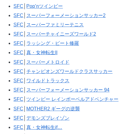
SFC
│
Pop’nツインビー
SFC
│
スーパーフォーメーションサッカー2
SFC
│
スーパーファミリーテニス
SFC
│
スーパーチャイニーズワールド2
SFC
│
ラッシング・ビート修羅
SFC
│
真・女神転生II
SFC
│
スーパーメトロイド
SFC
│
チャンピオンズワールドクラスサッカー
SFC
│
ワイルドトラックス
SFC
│
スーパーフォーメーションサッカー 94
SFC
│
ツインビー レインボーベルアドベンチャー
SFC
│
MOTHER2 ギーグの逆襲
SFC
│
デモンズブレイゾン
SFC
│
真・女神転生if…