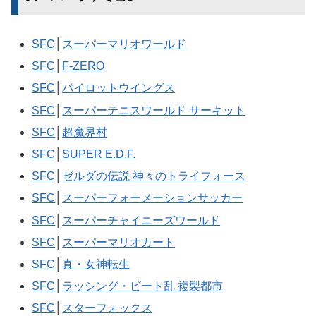
SFC
│
スーパーマリオワールド
SFC
│
F-ZERO
SFC
│
パイロットウイングス
SFC
│
スーパーテニスワールド サーキット
SFC
│
超魔界村
SFC
│
SUPER E.D.F.
SFC
│
ゼルダの伝説 神々のトライフォース
SFC
│
スーパーフォーメーションサッカー
SFC
│
スーパーチャイニーズワールド
SFC
│
スーパーマリオカート
SFC
│
真・女神転生
SFC
│
ラッシング・ビート乱 複製都市
SFC
│
スターフォックス