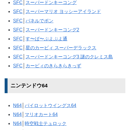
SFC
│
スーパードンキーコング
SFC
│
スーパーマリオ ヨッシーアイランド
SFC
│
パネルでポン
SFC
│
スーパードンキーコング2
SFC
│
す〜ば〜ぷよぷよ通
SFC
│
星のカービィ スーパーデラックス
SFC
│
スーパードンキーコング3 謎のクレミス島
SFC
│
カービィのきらきらきっず
ニンテンドウ64
N64
│
パイロットウイングス64
N64
│
マリオカート64
N64
│
時空戦士テュロック