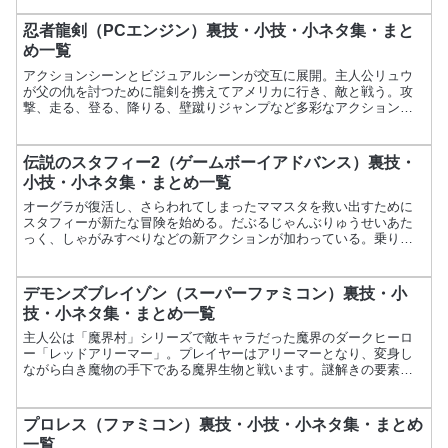
忍者龍剣（PCエンジン）裏技・小技・小ネタ集・まと
め一覧
アクションシーンとビジュアルシーンが交互に展開。主人公リュウ
が父の仇を討つために龍剣を携えてアメリカに行き、敵と戦う。攻
撃、走る、登る、降りる、壁蹴りジャンプなど多彩なアクションが
楽しめる。項目内容ゲーム名忍者龍剣メーカー八F発売日1992...
伝説のスタフィー2（ゲームボーイアドバンス）裏技・
小技・小ネタ集・まとめ一覧
オーグラが復活し、さらわれてしまったママスタを救い出すために
スタフィーが新たな冒険を始める。だぶるじゃんぶりゅうせいあた
っく、しゃがみすべりなどの新アクションが加わっている。乗り物
も増え、スタフィーの着せ替えが楽しめる。項目内容ゲーム名伝
説...
デモンズブレイゾン（スーパーファミコン）裏技・小
技・小ネタ集・まとめ一覧
主人公は「魔界村」シリーズで敵キャラだった魔界のダークヒーロ
ー「レッドアリーマー」。プレイヤーはアリーマーとなり、変身し
ながら白き魔物の手下である魔界生物と戦います。謎解きの要素も
強化され、ステージは全部で6つあります。項目内容ゲーム名デモ...
プロレス（ファミコン）裏技・小技・小ネタ集・まとめ
一覧