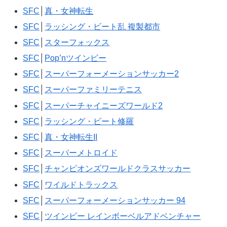
SFC
│
真・女神転生
SFC
│
ラッシング・ビート乱 複製都市
SFC
│
スターフォックス
SFC
│
Pop’nツインビー
SFC
│
スーパーフォーメーションサッカー2
SFC
│
スーパーファミリーテニス
SFC
│
スーパーチャイニーズワールド2
SFC
│
ラッシング・ビート修羅
SFC
│
真・女神転生II
SFC
│
スーパーメトロイド
SFC
│
チャンピオンズワールドクラスサッカー
SFC
│
ワイルドトラックス
SFC
│
スーパーフォーメーションサッカー 94
SFC
│
ツインビー レインボーベルアドベンチャー