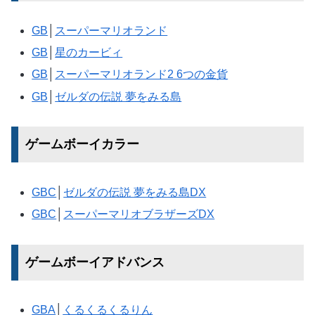
GB
│
スーパーマリオランド
GB
│
星のカービィ
GB
│
スーパーマリオランド2 6つの金貨
GB
│
ゼルダの伝説 夢をみる島
ゲームボーイカラー
GBC
│
ゼルダの伝説 夢をみる島DX
GBC
│
スーパーマリオブラザーズDX
ゲームボーイアドバンス
GBA
│
くるくるくるりん