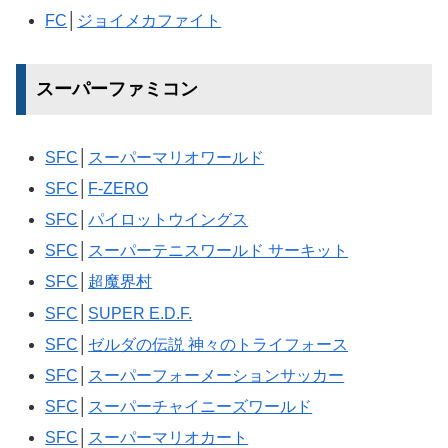
FC
│
ジョイメカファイト
スーパーファミコン
SFC
│
スーパーマリオワールド
SFC
│
F-ZERO
SFC
│
パイロットウイングス
SFC
│
スーパーテニスワールド サーキット
SFC
│
超魔界村
SFC
│
SUPER E.D.F.
SFC
│
ゼルダの伝説 神々のトライフォース
SFC
│
スーパーフォーメーションサッカー
SFC
│
スーパーチャイニーズワールド
SFC
│
スーパーマリオカート