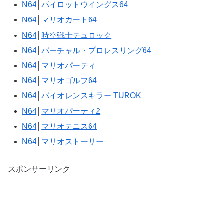
N64
│
パイロットウイングス64
N64
│
マリオカート64
N64
│
時空戦士テュロック
N64
│
バーチャル・プロレスリング64
N64
│
マリオパーティ
N64
│
マリオゴルフ64
N64
│
バイオレンスキラー TUROK
N64
│
マリオパーティ2
N64
│
マリオテニス64
N64
│
マリオストーリー
スポンサーリンク