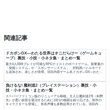
関連記事
ドカポンDX―わたる世界はオニだらけー（ゲームキュ
ーブ）裏技・小技・小ネタ集・まとめ一覧
最大4人同時プレイが可能なRPGテイストのボードゲーム。新要素の
「発掘システム」や「スポンサーシステム」、対戦用バトルモード
も追加され、楽しさが倍増。項目内容ゲーム名ドカポンDX―わたる
世界はオニだらけーメーカーアスミック・エース発売日20...
負けるな! 魔剣道2（プレイステーション）裏技・小
技・小ネタ集・まとめ一覧
スーパーファミコン版のリニューアル移植。主人公魔剣道2号（剣野
光）が悪い妖怪を退治するために1対1の格闘を繰り広げる。前作の
キャラクターも登場し、有名声優も多数起用されている。項目内容
ゲーム名負けるな! 魔剣道2メーカーデータムポリスター発...