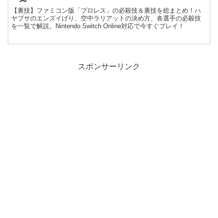
【裏技】ファミコン版「プロレス」の必殺技＆裏技を総まとめ！ハ
ヤブサのエンズイげり、空中ラリアットの決め方、各選手の必殺技
を一覧で解説。Nintendo Switch Online対応で今すぐプレイ！
スポンサーリンク