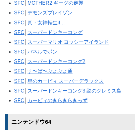
SFC
│
MOTHER2 ギーグの逆襲
SFC
│
デモンズブレイゾン
SFC
│
真・女神転生if…
SFC
│
スーパードンキーコング
SFC
│
スーパーマリオ ヨッシーアイランド
SFC
│
パネルでポン
SFC
│
スーパードンキーコング2
SFC
│
す〜ば〜ぷよぷよ通
SFC
│
星のカービィ スーパーデラックス
SFC
│
スーパードンキーコング3 謎のクレミス島
SFC
│
カービィのきらきらきっず
ニンテンドウ64