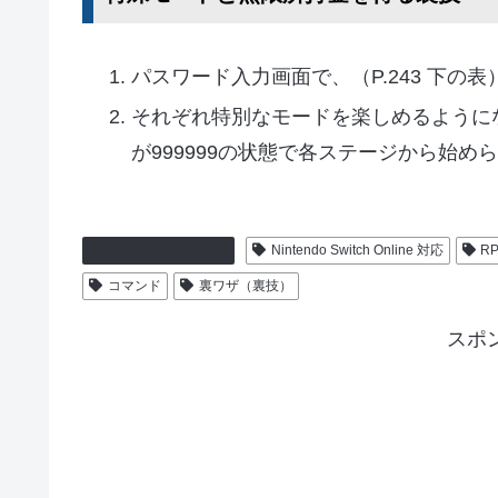
パスワード入力画面で、（P.243 下の
それぞれ特別なモードを楽しめるように
が999999の状態で各ステージから始め
スーパーファミコン
Nintendo Switch Online 対応
R
コマンド
裏ワザ（裏技）
スポ