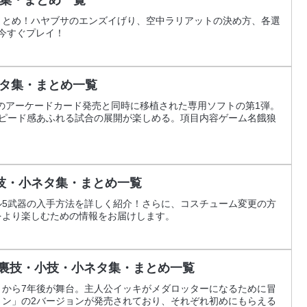
まとめ！ハヤブサのエンズイげり、空中ラリアットの決め方、各選
対応で今すぐプレイ！
ネタ集・まとめ一覧
のアーケードカード発売と同時に移植された専用ソフトの第1弾。
スピード感あふれる試合の展開が楽しめる。項目内容ゲーム名餓狼
技・小ネタ集・まとめ一覧
ル5武器の入手方法を詳しく紹介！さらに、コスチューム変更の方
をより楽しむための情報をお届けします。
）裏技・小技・小ネタ集・まとめ一覧
」から7年後が舞台。主人公イッキがメダロッターになるために冒
ョン」の2バージョンが発売されており、それぞれ初めにもらえる