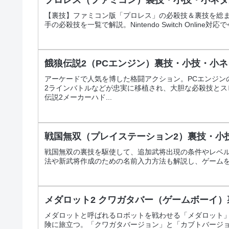
【裏技】ファミコン版「プロレス」の必殺技＆裏技を総
手の必殺技を一覧で解説。Nintendo Switch Online
餓狼伝説2（PCエンジン）裏技・小技・小
アーケードで人気を博した格闘アクション。PCエンジン
2ラインバトルなどが忠実に移植され、大胆な必殺技と
伝説2メーカーハド...
戦国無双（プレイステーション2）裏技・小
戦国無双の裏技を駆使して、追加武将出現の条件やレベ
法や新武将作成のための名前入力方法も解説し、ゲーム
メダロット2 クワガタバー（ゲームボーイ
メダロットと呼ばれるロボットを戦わせる「メダロット
険に旅立つ。「クワガタバージョン」と「カブトバージ