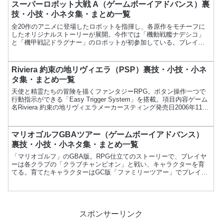
スーパーロボット大戦 A（ゲームボーイアドバンス）裏
技・小技・小ネタ集・まとめ一覧
全20作のアニメに登場したロボットを指揮し、各原作をモチーフに
したオリジナルストーリーが展開。今作では「機動戦艦ナデシコ」
と「機甲戦記ドラグナー」のロボットが初参加している。プレイヤ
ーは多彩なキャラクターたちと共に、戦略的な戦闘を楽しむこと...
Riviera 約束の地リヴィエラ（PSP）裏技・小技・小ネ
タ集・まとめ一覧
天使と精霊たちの冒険を描くファンタジーRPG。ボタン操作一つで
行動指示ができる「Easy Trigger System」を搭載。項目内容ゲーム
名Riviera 約束の地リヴィエラメーカースティング発売日2006年11月
22日価格6,090円...
マリオゴルフGBAツアー（ゲームボーイアドバンス）
裏技・小技・小ネタ集・まとめ一覧
「マリオゴルフ」のGBA版。RPG仕立てのストーリーで、プレイヤ
ーは各クラブの「クラブチャンピオン」と戦い、キャラクターを育
てる。育てたキャラクターはGC版「ファミリーツアー」でプレイ可
能。項目内容ゲーム名マリオゴルフGBAツアーメーカー任...
スポンサーリンク