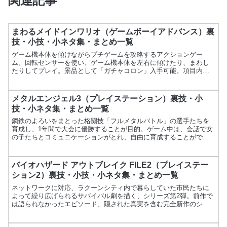
関連記事
まわるメイドインワリオ（ゲームボーイアドバンス）裏
技・小技・小ネタ集・まとめ一覧
ゲーム機本体を傾けながらプチゲームを攻略するアクションゲー
ム。回転センサーを使い、ゲーム機本体を左右に傾けたり、まわし
たりしてプレイ。景品として「ガチャコロン」入手可能。項目内容
ゲーム名まわるメイドインワリオメーカー任天堂発売日2004年1...
メタルエンジェル3（プレイステーション）裏技・小
技・小ネタ集・まとめ一覧
鋼鉄のよろいをまとった格闘技「フルメタルバトル」の選手たちを
育成し、1年間で大会に優勝することが目的。ゲーム中は、会話で女
の子たちとコミュニケーションがとれ、自由に育成することができ
る。項目内容ゲーム名メタルエンジェル3メーカーバックインソ...
バイオハザード アウトブレイク FILE2（プレイステー
ション2）裏技・小技・小ネタ集・まとめ一覧
ネットワークに対応、ラクーンシティ内で暮らしていた市民たちに
よって繰り広げられるサバイバル劇を描く、シリーズ第2弾。前作で
は語られなかったエピソード、隠された真実を含む完全新作のシナ
リオを採用する。パートナーを任意に選択してプレイすることが...