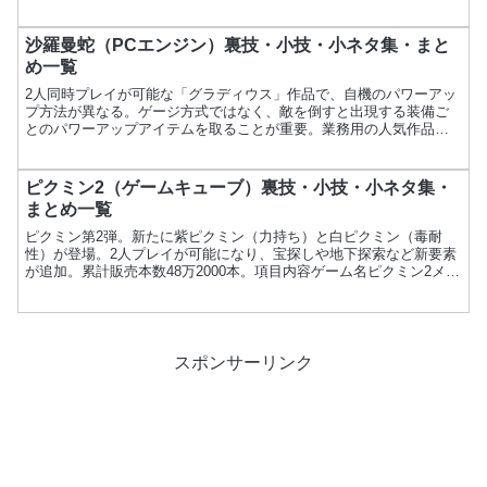
けします。
沙羅曼蛇（PCエンジン）裏技・小技・小ネタ集・まと
め一覧
2人同時プレイが可能な「グラディウス」作品で、自機のパワーアッ
プ方法が異なる。ゲージ方式ではなく、敵を倒すと出現する装備ご
とのパワーアップアイテムを取ることが重要。業務用の人気作品か
らの移植版。項目内容ゲーム名沙羅曼蛇メーカーコナミ発売日1...
ピクミン2（ゲームキューブ）裏技・小技・小ネタ集・
まとめ一覧
ピクミン第2弾。新たに紫ピクミン（力持ち）と白ピクミン（毒耐
性）が登場。2人プレイが可能になり、宝探しや地下探索など新要素
が追加。累計販売本数48万2000本。項目内容ゲーム名ピクミン2メー
カー任天堂発売日2004年4月29日価格5,800...
スポンサーリンク