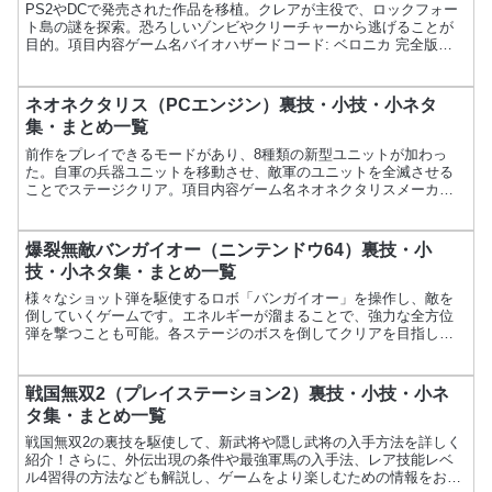
PS2やDCで発売された作品を移植。クレアが主役で、ロックフォー
ト島の謎を探索。恐ろしいゾンビやクリーチャーから逃げることが
目的。項目内容ゲーム名バイオハザードコード: ベロニカ 完全版メ
ーカーカプコン発売日2003年8月7日価格4,800...
ネオネクタリス（PCエンジン）裏技・小技・小ネタ
集・まとめ一覧
前作をプレイできるモードがあり、8種類の新型ユニットが加わっ
た。自軍の兵器ユニットを移動させ、敵軍のユニットを全滅させる
ことでステージクリア。項目内容ゲーム名ネオネクタリスメーカー
ハドソン発売日1994年7月29日価格6,800円ジャンル戦...
爆裂無敵バンガイオー（ニンテンドウ64）裏技・小
技・小ネタ集・まとめ一覧
様々なショット弾を駆使するロボ「バンガイオー」を操作し、敵を
倒していくゲームです。エネルギーが溜まることで、強力な全方位
弾を撃つことも可能。各ステージのボスを倒してクリアを目指しま
す。項目内容ゲーム名爆裂無敵バンガイオーメーカートレジャ
ー、...
戦国無双2（プレイステーション2）裏技・小技・小ネ
タ集・まとめ一覧
戦国無双2の裏技を駆使して、新武将や隠し武将の入手方法を詳しく
紹介！さらに、外伝出現の条件や最強軍馬の入手法、レア技能レベ
ル4習得の方法なども解説し、ゲームをより楽しむための情報をお届