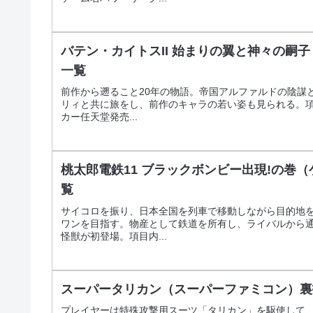
バテン・カイトスII 始まりの翼と神々の嗣
一覧
前作から遡ること20年の物語。帝国アルファルドの陰謀
リィと共に旅をし、前作のキャラの若い姿も見られる。項
カー任天堂発売...
桃太郎電鉄11 ブラックボンビー出現!の巻
覧
サイコロを振り、日本全国を列車で移動しながら目的地
ワンを目指す。物産として鉄道を所有し、ライバルから
怪獣が初登場。項目内...
スーパータリカン（スーパーファミコン）裏
プレイヤーは特殊攻撃用スーツ「タリカン」を駆使して