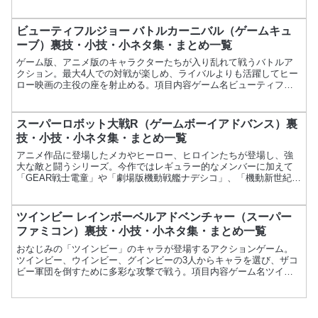
ャラガ '88メーカーナムコ発売日1988年7月15日価格4...
ビューティフルジョー バトルカーニバル（ゲームキュ
ーブ）裏技・小技・小ネタ集・まとめ一覧
ゲーム版、アニメ版のキャラクターたちが入り乱れて戦うバトルア
クション。最大4人での対戦が楽しめ、ライバルよりも活躍してヒー
ロー映画の主役の座を射止める。項目内容ゲーム名ビューティフル
ジョー バトルカーニバルメーカーカプコン発売日2005年9...
スーパーロボット大戦R（ゲームボーイアドバンス）裏
技・小技・小ネタ集・まとめ一覧
アニメ作品に登場したメカやヒーロー、ヒロインたちが登場し、強
大な敵と闘うシリーズ。今作ではレギュラー的なメンバーに加えて
「GEAR戦士電童」や「劇場版機動戦艦ナデシコ」、「機動新世紀ガ
ンダムX」なども参加している。また、常時セーブが可能にな...
ツインビー レインボーベルアドベンチャー（スーパー
ファミコン）裏技・小技・小ネタ集・まとめ一覧
おなじみの「ツインビー」のキャラが登場するアクションゲーム。
ツインビー、ウインビー、グインビーの3人からキャラを選び、ザコ
ビー軍団を倒すために多彩な攻撃で戦う。項目内容ゲーム名ツイン
ビー レインボーベルアドベンチャーメーカーコナミ発売日19...