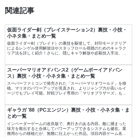
関連記事
仮面ライダー剣（プレイステーション2）裏技・小技・
小ネタ集・まとめ一覧
仮面ライダー剣（ブレイド）の裏技を駆使して、封印モードクリア
によるレンゲル使用解放法やスタッフロール視聴のためのキャラク
リア法を詳しく紹介！さらに、隠しキャラ解放や必殺技入手法、隠
しコマンドによるカードダス入手法も解説し、ゲームをより楽しむ
ための情報をお届けします。
スーパーマリオアドバンス2（ゲームボーイアドバン
ス）裏技・小技・小ネタ集・まとめ一覧
スーパーファミコンで発売された「スーパーマリオワールド」を移
植。マリオのパワーアップが見直され、よりジャンプ力が高いルイ
ージでもプレイ可能。対戦プレイ専用の「マリオブラザーズ」も収
録されている。項目内容ゲーム名スーパーマリオアドバンス2メー...
ギャラガ ’88（PCエンジン）裏技・小技・小ネタ集・ま
とめ一覧
インベーダーゲームの改良版で、奥行きのある内容。敵に捕まった
味方を救出すると合体してパワーアップできるシステムも健在。業
務用からの移植だが、無難に仕上がった作品。項目内容ゲーム名ギ