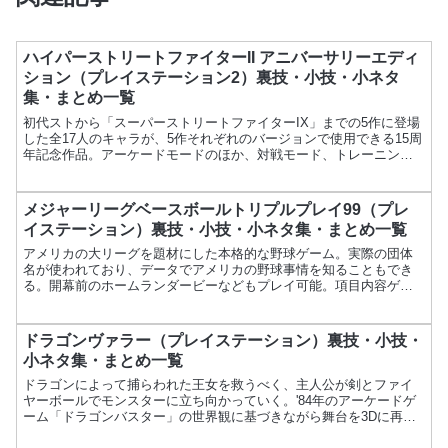
ハイパーストリートファイターII アニバーサリーエディ
ション（プレイステーション2）裏技・小技・小ネタ
集・まとめ一覧
初代ストから「スーパーストリートファイターIX」までの5作に登場
した全17人のキャラが、5作それぞれのバージョンで使用できる15周
年記念作品。アーケードモードのほか、対戦モード、トレーニング
モード、ギャラリーモードを搭載。ムック、DVD、ス...
メジャーリーグベースボールトリプルプレイ99（プレ
イステーション）裏技・小技・小ネタ集・まとめ一覧
アメリカの大リーグを題材にした本格的な野球ゲーム。実際の団体
名が使われており、データでアメリカの野球事情を知ることもでき
る。開幕前のホームランダービーなどもプレイ可能。項目内容ゲー
ム名メジャーリーグベースボールトリプルプレイ99メーカーエレ...
ドラゴンヴァラー（プレイステーション）裏技・小技・
小ネタ集・まとめ一覧
ドラゴンによって捕らわれた王女を救うべく、主人公が剣とファイ
ヤーボールでモンスターに立ち向かっていく。'84年のアーケードゲ
ーム「ドラゴンバスター」の世界観に基づきながら舞台を3Dに再構
築したアクションゲーム。項目内容ゲーム名ドラゴンヴァラ...