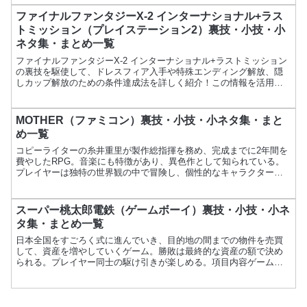
ファイナルファンタジーX-2 インターナショナル+ラス
トミッション（プレイステーション2）裏技・小技・小
ネタ集・まとめ一覧
ファイナルファンタジーX-2 インターナショナル+ラストミッション
の裏技を駆使して、ドレスフィア入手や特殊エンディング解放、隠
しカップ解放のための条件達成法を詳しく紹介！この情報を活用し
て、ゲームをさらに楽しむためのお手伝いをします。
MOTHER（ファミコン）裏技・小技・小ネタ集・まと
め一覧
コピーライターの糸井重里が製作総指揮を務め、完成までに2年間を
費やしたRPG。音楽にも特徴があり、異色作として知られている。
プレイヤーは独特の世界観の中で冒険し、個性的なキャラクターた
ちと共に物語を進める。項目内容ゲーム名MOTHERメーカ...
スーパー桃太郎電鉄（ゲームボーイ）裏技・小技・小ネ
タ集・まとめ一覧
日本全国をすごろく式に進んでいき、目的地の間までの物件を売買
して、資産を増やしていくゲーム。勝敗は最終的な資産の額で決め
られる。プレイヤー同士の駆け引きが楽しめる。項目内容ゲーム名
スーパー桃太郎電鉄メーカーハドソン発売日1991年3月8日価...