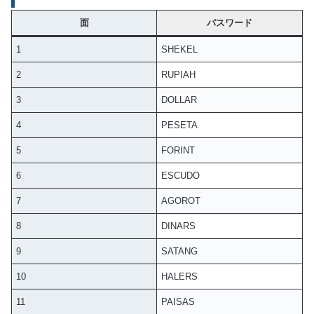
面
パスワード
1
SHEKEL
2
RUPIAH
3
DOLLAR
4
PESETA
5
FORINT
6
ESCUDO
7
AGOROT
8
DINARS
9
SATANG
10
HALERS
11
PAISAS