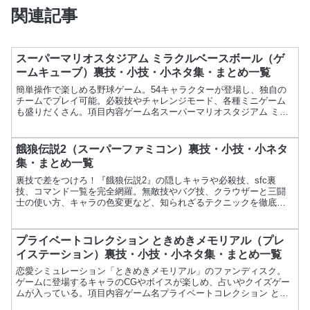
関連記事
スーパーマリオスタジアム ミラクルベースボール（ゲ
ームキューブ）裏技・小技・小ネタ集・まとめ一覧
簡単操作で楽しめる野球ゲーム。54キャラクターが登場し、独自の
チームでプレイ可能。必殺技やチャレンジモード、各種ミニゲーム
も盛りだくさん。項目内容ゲーム名スーパーマリオスタジアム ミラ
クルベースボールメーカー任天堂発売日2005年7月21日...
餓狼伝説2（スーパーファミコン）裏技・小技・小ネタ
集・まとめ一覧
裏技で差をつけろ！『餓狼伝説2』の隠しキャラや必殺技、sfc裏
技、コマンド一覧を完全網羅。無敵技やバグ技、クラウザーと三闘
士の使い方、キャラの色変更など、知られざるテクニックを徹底解
説。Switch Online対応。
プライベートコレクション ときめきメモリアル（プレ
イステーション）裏技・小技・小ネタ集・まとめ一覧
恋愛シミュレーション「ときめきメモリアル」のファンディスク。
ゲームに登場するキャラのCGやボイスが楽しめ、占いやクイズゲー
ムが入っている。項目内容ゲーム名プライベートコレクション とき
めきメモリアルメーカーコナミ発売日1996年4月26日価...