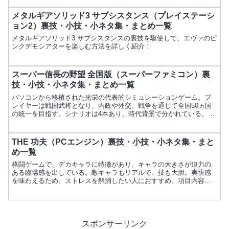
メタルギアソリッド3 サブシスタンス（プレイステーシ
ョン2）裏技・小技・小ネタ集・まとめ一覧
メタルギアソリッド3 サブシスタンスの裏技を駆使して、エヴァのピ
ンクデモシアターを楽しむ方法を詳しく紹介！
スーパー信長の野望 全国版（スーパーファミコン）裏
技・小技・小ネタ集・まとめ一覧
パソコンから移植された光栄の代表的シミュレーションゲーム。プ
レイヤーは戦国武将となり、内政や外交、戦争を通じて全国50ヵ国
の統一を目指す。シナリオは4本あり、時代背景で分かれている。項
目内容ゲーム名スーパー信長の野望 全国版メーカー光栄発売...
THE 功夫（PCエンジン）裏技・小技・小ネタ集・まと
め一覧
格闘ゲームで、デカキャラに特徴があり、キャラの大きさが迫力の
ある臨場感を出している。敵キャラもリアルで、技も大胆。爽快感
を味わえるため、ストレスを解消したい人におすすめ。項目内容ゲ
ーム名THE 功夫メーカーハドソン発売日1987年11月21...
スポンサーリンク