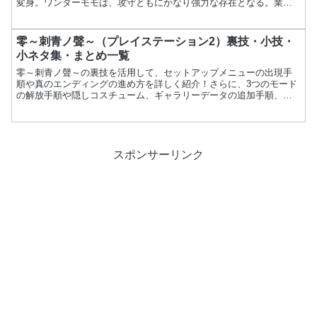
変身。ワンダーモモは、攻守ともにかなり強力な存在となる。業務
用からの移植。項目内容ゲーム名ワンダーモモメーカーナムコ発
売...
零～刺青ノ聲～（プレイステーション2）裏技・小技・
小ネタ集・まとめ一覧
零～刺青ノ聲～の裏技を活用して、セットアップメニューの出現手
順や真のエンディングの進め方を詳しく紹介！さらに、3つのモード
の解放手順や隠しコスチューム、ギャラリーデータの追加手順、射
影機強化装備の入手方法も解説し、ゲームをより楽しむための情報
をお届けします。
スポンサーリンク