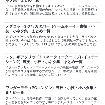
ネタ集・まとめ一覧
一流の歌舞伎役者を目指すチャキチャキの江戸っ子、ロックが主人
公。江戸時代と現代の文明が合わさったような世界で、将軍天斎の
悪行を正すため、個性豊かな出演者たちとともに戦う。歌舞伎風の
演出が楽しい。項目内容ゲーム名カブキロックスメーカーアトラ
ス...
メダロット3 クワガタバー（ゲームボーイ）裏技・小
技・小ネタ集・まとめ一覧
メダルやパーツを集めて自分だけのメダロットを作り、ライバルと
戦うRPG。今作はメダルにはめ込むことで熟練度をアップすること
ができる「メダリア」や、CPUが操作する2人の仲間と協力して戦う
「チームバトル」などが新システムとして追加されている。...
メタルギアソリッド3 スネークイーター（プレイステー
ション2）裏技・小技・小ネタ集・まとめ一覧
メタルギアソリッド3 スネークイーターの裏技を駆使して、スネーク
が雷電のマスクを着用する方法やムービー中の演出変更、無線通信
中のグラフィック操作方法などを詳しく紹介！
ワンダーモモ（PCエンジン）裏技・小技・小ネタ集・
まとめ一覧
プレイヤーは、モモを操作して迫りくる敵と戦っていく。画面の左
からときどき飛んでくるつむじ風にうまく入れば、ワンダーモモに