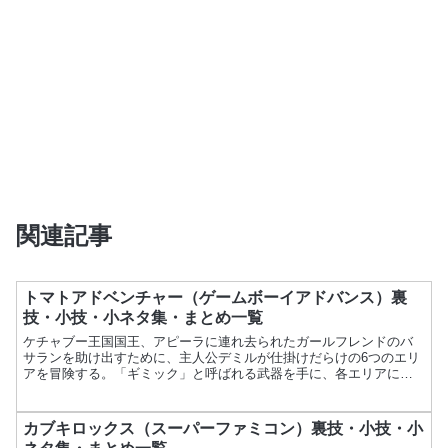
関連記事
トマトアドベンチャー（ゲームボーイアドバンス）裏
技・小技・小ネタ集・まとめ一覧
ケチャブー王国国王、アピーラに連れ去られたガールフレンドのバ
サランを助け出すために、主人公デミルが仕掛けだらけの6つのエリ
アを冒険する。「ギミック」と呼ばれる武器を手に、各エリアに待
ち構えている「スーパーキッズ」を倒していく。項目内容ゲーム...
カブキロックス（スーパーファミコン）裏技・小技・小