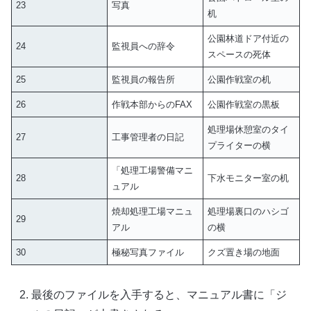
23
写真
机
公園林道ドア付近の
24
監視員への辞令
スペースの死体
25
監視員の報告所
公園作戦室の机
26
作戦本部からのFAX
公園作戦室の黒板
処理場休憩室のタイ
27
工事管理者の日記
プライターの横
「処理工場警備マニ
28
下水モニター室の机
ュアル
焼却処理工場マニュ
処理場裏口のハシゴ
29
アル
の横
30
極秘写真ファイル
クズ置き場の地面
最後のファイルを入手すると、マニュアル書に「ジ