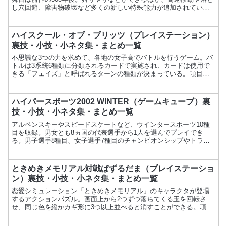
し穴回避、障害物破壊など多くの新しい特殊能力が追加されてい
る。項目内容ゲーム名ブレス オブ ファイアII 使命の子...
ハイスクール・オブ・ブリッツ（プレイステーション）
裏技・小技・小ネタ集・まとめ一覧
不思議な3つの力を求めて、各地の女子高でバトルを行うゲーム。バ
トルは3系統6種類に分類されるカードで実施され、カードは使用で
きる「フェイズ」と呼ばれるターンの種類が決まっている。項目内
容ゲーム名ハイスクール・オブ・ブリッツメーカーメディアワ...
ハイパースポーツ2002 WINTER（ゲームキューブ）裏
技・小技・小ネタ集・まとめ一覧
アルペンスキーやスピードスケートなど、ウインタースポーツ10種
目を収録。男女とも8ヵ国の代表選手から1人を選んでプレイでき
る。男子選手8種目、女子選手7種目のチャンピオンシップやトライ
アルが楽しめる。項目内容ゲーム名ハイパースポーツ2002...
ときめきメモリアル対戦ぱずるだま（プレイステーショ
ン）裏技・小技・小ネタ集・まとめ一覧
恋愛シミュレーション「ときめきメモリアル」のキャラクタが登場
するアクションパズル。画面上から2つずつ落ちてくる玉を回転さ
せ、同じ色を縦かカギ形に3つ以上並べると消すことができる。項目
内容ゲーム名ときめきメモリアル対戦ぱずるだまメーカーコナミ...