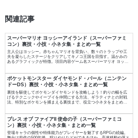
関連記事
スーパーマリオ ヨッシーアイランド（スーパーファミ
コン）裏技・小技・小ネタ集・まとめ一覧
主人公はヨッシー。赤ちゃんマリオを背負い、数々のトラップや工
夫を凝らしたステージをクリアしてキノコ王国を目指す。温かみの
あるグラフィックが特徴。項目内容ゲーム名スーパーマリオ ヨッシ
ーアイランドメーカー任天堂発売日1995年8月5日価格9,...
ポケットモンスター ダイヤモンド・パール（ニンテン
ドーDS）裏技・小技・小ネタ集・まとめ一覧
裏技を駆使してポケモンダイヤモンドを攻略しよう！釣りの幅を広
げるテクニックやイーブイを仲間にする方法、ギラティナとの対戦
法、特別なポケモンを捕まえる裏技まで、役立つ小ネタをまとめま
した。ニンテンドーDS版の隠れた攻略情報を今すぐチェック！
ブレス オブ ファイアII 使命の子（スーパーファミコ
ン）裏技・小技・小ネタ集・まとめ一覧
登場キャラの個性や特殊能力がプレイヤーを魅了するRPGの続編。
舞台は前作の500年後。狩りやりなどができるほか、高速移動や落と