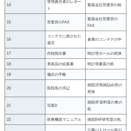
管理責任者のレポー
14
製薬会社営業所の机
ト
製薬会社営業所の
15
営業所のFAX
FAX
コンテナに残された
16
倉庫のコンテナの中
遺言
17
作戦指示書
時計塔ホールの死体
18
美術品の絵葉書
時計塔書斎の机
19
傭兵の手帳
病院1F医師詰め所の
20
医院長の手記
死体
病院4F資料室の奥の
21
写真D
机
22
医療機器マニュアル
病院B4F研究室の机
公園パトロール室の