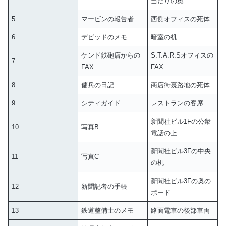
当たりの奥
5
マービンの報告者
西側オフィスの死体
6
デビッドのメモ
暗室の机
ケンド鉄砲店からの
S.T.A.R.Sオフィスの
7
FAX
FAX
8
傭兵の日記
商店街裏路地の死体
9
シティガイド
レストランの客席
新聞社ビル1Fの公衆
10
写真B
電話の上
新聞社ビル3Fの中央
11
写真C
の机
新聞社ビル3Fの奥の
12
新聞記者の手帳
ボード
13
鉄道整備士のメモ
路面電車の後部車両