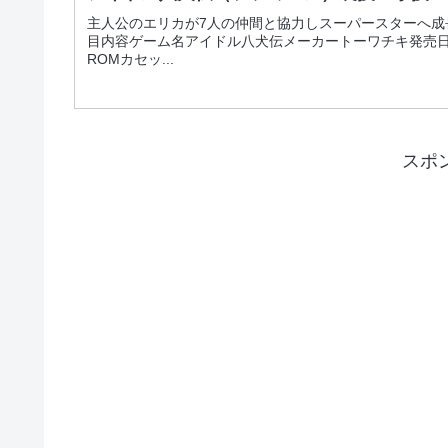
主人公のエリカが7人の仲間と協力しスーパースターへ
目内容ゲーム名アイドル八犬伝メーカートーワチキ発売日19
ROMカセッ...
スポ