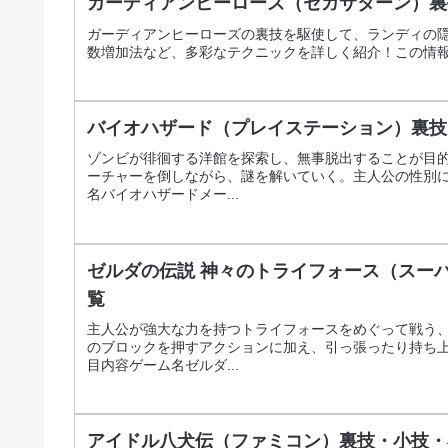
ガーディアンヒーローズ（セガサターン）裏
ガーディアンヒーローズの裏技を駆使して、ランディの
数増加法など、多彩なテクニックを詳しく紹介！この情
バイオハザード（プレイステーション）裏技
ゾンビが徘徊する洋館を探索し、無事脱出することが目
ーチャーを倒しながら、謎を解いていく。主人公の性別
名バイオハザードメー...
ゼルダの伝説 神々のトライフォース（スー
覧
主人公が強大な力を持つトライフォースをめぐって戦う
のブロックを押すアクションに加え、引っ張ったり持ち
目内容ゲーム名ゼルダ...
アイドル八犬伝（ファミコン）裏技・小技・