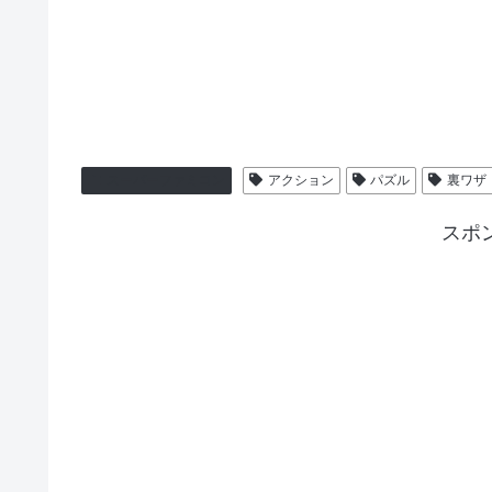
スーパーファミコン
アクション
パズル
裏ワザ
スポ