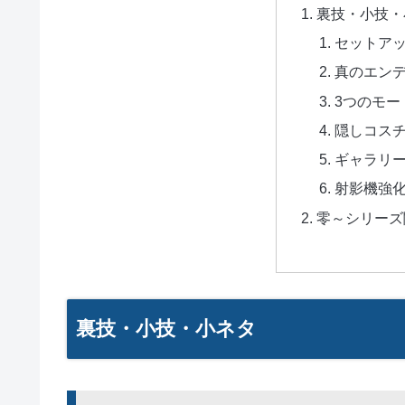
裏技・小技・
セットア
真のエン
3つのモー
隠しコス
ギャラリ
射影機強
零～シリーズ
裏技・小技・小ネタ