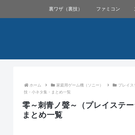
裏ワザ（裏技）
ファミコン
ホーム
家庭用ゲーム機（ソニー）
プレイス
技・小ネタ集・まとめ一覧
零～刺青ノ聲～（プレイステー
まとめ一覧