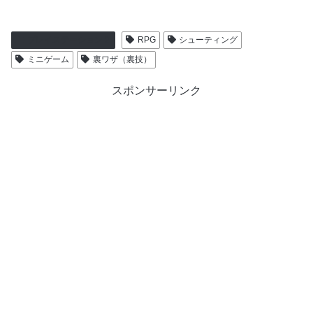
プレイステーション２
RPG
シューティング
ミニゲーム
裏ワザ（裏技）
スポンサーリンク