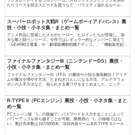
ラクタがプレイするゴルフゲーム。スロットマシンでクラブを決め
たりコースを回るスピードを競うなど、バラエティ溢れるルールの
モードがいくつも用意されている。作品データ項目内容ゲーム名
マ...
スーパーロボット大戦R（ゲームボーイアドバンス）裏
技・小技・小ネタ集・まとめ一覧
アニメ作品に登場したメカやヒーロー、ヒロインたちが登場し、強
大な敵と闘うシリーズ。今作ではレギュラー的なメンバーに加えて
「GEAR戦士電童」や「劇場版機動戦艦ナデシコ」、「機動新世紀ガ
ンダムX」なども参加している。また、常時セーブが可能にな...
ファイナルファンタジーIII（ニンテンドーDS）裏技・
小技・小ネタ集・まとめ一覧
ファイナルファンタジーIII（FF3）の裏技や小技を徹底解説！アイテ
ムや魔法を増やす方法、たまねぎけんしになる方法、アルテマウェ
ポンの入手方法など、知られざる裏ワザをまとめました。ニンテン
ドーDS版FF3をさらに楽しむためのテクニックが満載！
R-TYPE II（PCエンジン）裏技・小技・小ネタ集・まと
め一覧
PCエンジン版「1」の後編で、パスワードを入力することによって
パワーアップを持ち越すことが可能。業務用の「I」の移植ではな
い。累計売本数は19万5000本。項目内容ゲーム名R-TYPE IIメーカー
ハドソン発売日1988年6月3日価格4,9...