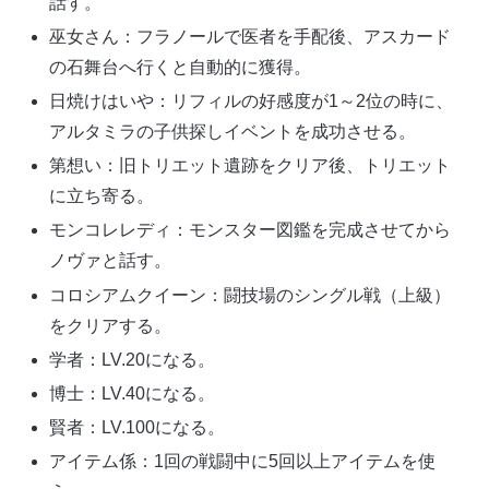
話す。
巫女さん：フラノールで医者を手配後、アスカード
の石舞台へ行くと自動的に獲得。
日焼けはいや：リフィルの好感度が1～2位の時に、
アルタミラの子供探しイベントを成功させる。
第想い：旧トリエット遺跡をクリア後、トリエット
に立ち寄る。
モンコレレディ：モンスター図鑑を完成させてから
ノヴァと話す。
コロシアムクイーン：闘技場のシングル戦（上級）
をクリアする。
学者：LV.20になる。
博士：LV.40になる。
賢者：LV.100になる。
アイテム係：1回の戦闘中に5回以上アイテムを使