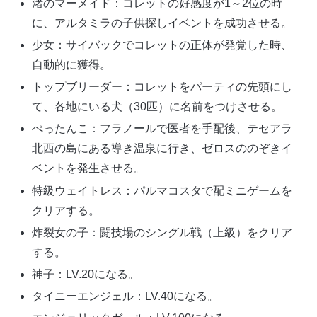
渚のマーメイド：コレットの好感度が1～2位の時
に、アルタミラの子供探しイベントを成功させる。
少女：サイバックでコレットの正体が発覚した時、
自動的に獲得。
トップブリーダー：コレットをパーティの先頭にし
て、各地にいる犬（30匹）に名前をつけさせる。
ぺったんこ：フラノールで医者を手配後、テセアラ
北西の島にある導き温泉に行き、ゼロスののぞきイ
ベントを発生させる。
特級ウェイトレス：パルマコスタで配ミニゲームを
クリアする。
炸裂女の子：闘技場のシングル戦（上級）をクリア
する。
神子：LV.20になる。
タイニーエンジェル：LV.40になる。