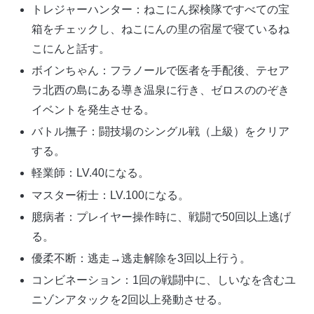
トレジャーハンター：ねこにん探検隊ですべての宝
箱をチェックし、ねこにんの里の宿屋で寝ているね
こにんと話す。
ボインちゃん：フラノールで医者を手配後、テセア
ラ北西の島にある導き温泉に行き、ゼロスののぞき
イベントを発生させる。
バトル撫子：闘技場のシングル戦（上級）をクリア
する。
軽業師：LV.40になる。
マスター術士：LV.100になる。
臆病者：プレイヤー操作時に、戦闘で50回以上逃げ
る。
優柔不断：逃走→逃走解除を3回以上行う。
コンビネーション：1回の戦闘中に、しいなを含むユ
ニゾンアタックを2回以上発動させる。