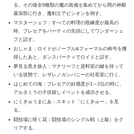
る。その後全9種類の魔の装備を集めてから間の神殿
最深部に行き、魔剣士アビシオンを倒す。
マスターシェフ：すべての料理の熟練度が最高の
時、プレセアをパーティの先頭にしてワンダーシェ
フと話す。
おしゃま：ロイドがノーブル&フォーマルの称号を獲
得したあと、ダンスパーティでロイドと話す。
夢見る黒き旅人：マナリーフと資料室の鍵を持って
いる状態で、レザレノカンバニーの社長室に行く。
はじめての海：プレセアの好感度が1～2位の時に、
アルタミラの子供探しイベントを成功させる。
にくきゅうまにあ：スキット「にくきゅー」を見
る。
闘技場に咲く花：闘技場のシングル戦（上級）をク
リアする。