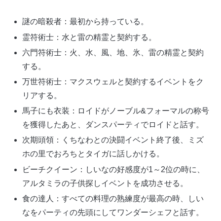
謎の暗殺者：最初から持っている。
霊符術士：水と雷の精霊と契約する。
六門符術士：火、水、風、地、氷、雷の精霊と契約
する。
万世符術士：マクスウェルと契約するイベントをク
リアする。
馬子にも衣装：ロイドがノーブル&フォーマルの称号
を獲得したあと、ダンスパーティでロイドと話す。
次期頭領：くちなわとの決闘イベント終了後、ミズ
ホの里でおろちとタイガに話しかける。
ビーチクイーン：しいなの好感度が1～2位の時に、
アルタミラの子供探しイベントを成功させる。
食の達人：すべての料理の熟練度が最高の時、しい
なをパーティの先頭にしてワンダーシェフと話す。