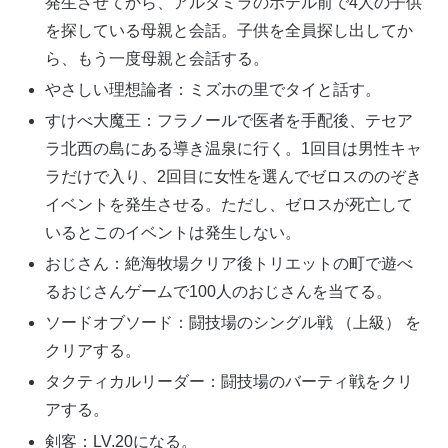
発生させてから、アルタミラのホテル前で4人の子供
を探している母親と会話。子供を全員探し出してか
ら、もう一度母親と会話する。
やさしい理想論者：ミズホの里でタイと話す。
すけべ大魔王：フラノールで医者を手配後、テセア
ラ北西の島にある導き温泉に行く。1回目は男性キャ
ラだけで入り、2回目に女性を選んでゼロスののぞき
イベントを発生させる。ただし、ゼロスが死亡して
いるとこのイベントは発生しない。
おじさん：絶海牧場クリア後トリエットの町で遊べ
るおじさんゲームで100人のおじさんを当てる。
ソードオブソード：闘技場のシングル戦 （上級） を
クリアする。
タクティカルリーダー：闘技場のバーティ戦をクリ
アする。
剣客：LV.20になる。