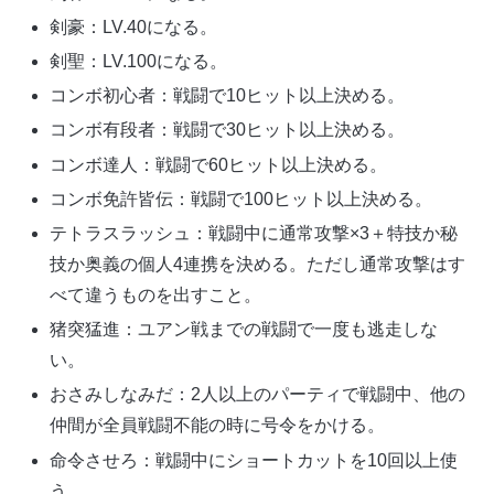
剣豪：LV.40になる。
剣聖：LV.100になる。
コンボ初心者：戦闘で10ヒット以上決める。
コンボ有段者：戦闘で30ヒット以上決める。
コンボ達人：戦闘で60ヒット以上決める。
コンボ免許皆伝：戦闘で100ヒット以上決める。
テトラスラッシュ：戦闘中に通常攻撃×3＋特技か秘
技か奥義の個人4連携を決める。ただし通常攻撃はす
べて違うものを出すこと。
猪突猛進：ユアン戦までの戦闘で一度も逃走しな
い。
おさみしなみだ：2人以上のパーティで戦闘中、他の
仲間が全員戦闘不能の時に号令をかける。
命令させろ：戦闘中にショートカットを10回以上使
う。