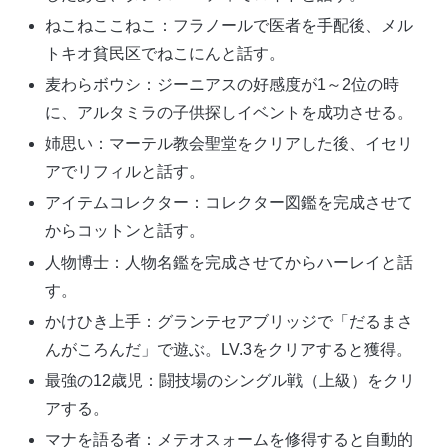
ねこねここねこ：フラノールで医者を手配後、メル
トキオ貧民区でねこにんと話す。
麦わらボウシ：ジーニアスの好感度が1～2位の時
に、アルタミラの子供探しイベントを成功させる。
姉思い：マーテル教会聖堂をクリアした後、イセリ
アでリフィルと話す。
アイテムコレクター：コレクター図鑑を完成させて
からコットンと話す。
人物博士：人物名鑑を完成させてからハーレイと話
す。
かけひき上手：グランテセアブリッジで「だるまさ
んがころんだ」で遊ぶ。LV.3をクリアすると獲得。
最強の12歳児：闘技場のシングル戦（上級）をクリ
アする。
マナを語る者：メテオスォームを修得すると自動的