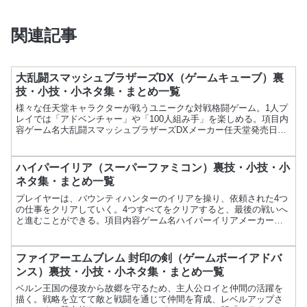
関連記事
大乱闘スマッシュブラザーズDX（ゲームキューブ）裏
技・小技・小ネタ集・まとめ一覧
様々な任天堂キャラクターが戦うユニークな対戦格闘ゲーム。1人プ
レイでは「アドベンチャー」や「100人組み手」を楽しめる。項目内
容ゲーム名大乱闘スマッシュブラザーズDXメーカー任天堂発売日
2001年11月21日価格6,800円ジャンル対戦格闘...
ハイパーイリア（スーパーファミコン）裏技・小技・小
ネタ集・まとめ一覧
プレイヤーは、バウンティハンターのイリアを操り、依頼された4つ
の仕事をクリアしていく。4つすべてをクリアすると、最後の戦いへ
と進むことができる。項目内容ゲーム名ハイパーイリアメーカーバ
ンプレスト発売日1995年10月13日価格9,600円ジ...
ファイアーエムブレム 封印の剣（ゲームボーイアドバ
ンス）裏技・小技・小ネタ集・まとめ一覧
ベルン王国の侵攻から故郷を守るため、主人公ロイと仲間の活躍を
描く。戦略を立てて敵と戦闘を通じて仲間を育成、レベルアップさ