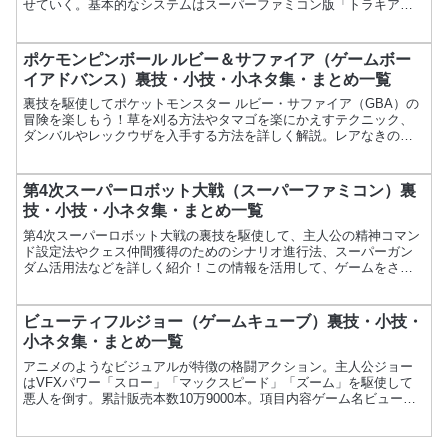
せていく。基本的なシステムはスーパーファミコン版「トラキア
776」を承している。項目内容ゲーム名ファイアーエムブレム 封...
ポケモンピンボール ルビー＆サファイア（ゲームボー
イアドバンス）裏技・小技・小ネタ集・まとめ一覧
裏技を駆使してポケットモンスター ルビー・サファイア（GBA）の
冒険を楽しもう！草を刈る方法やタマゴを楽にかえすテクニック、
ダンバルやレックウザを入手する方法を詳しく解説。レアなきのみ
の取得方法やヌケニンを出す裏技も紹介します。
第4次スーパーロボット大戦（スーパーファミコン）裏
技・小技・小ネタ集・まとめ一覧
第4次スーパーロボット大戦の裏技を駆使して、主人公の精神コマン
ド設定法やクェス仲間獲得のためのシナリオ進行法、スーパーガン
ダム活用法などを詳しく紹介！この情報を活用して、ゲームをさら
に楽しむためのお手伝いをします。
ビューティフルジョー（ゲームキューブ）裏技・小技・
小ネタ集・まとめ一覧
アニメのようなビジュアルが特徴の格闘アクション。主人公ジョー
はVFXパワー「スロー」「マックスピード」「ズーム」を駆使して
悪人を倒す。累計販売本数10万9000本。項目内容ゲーム名ビューテ
ィフルジョーメーカーカプコン発売日2003年6月26...