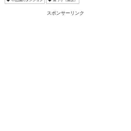
不思議のダンジョン
裏ワザ（裏技）
スポンサーリンク