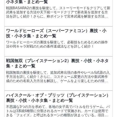
小ネタ集・まとめ一覧
戦国BASARA2の裏技を駆使して、ストーリーモードをクリアして新
武将を追加する方法や天下統一モードクリアで新衣装を追加する方
法を詳しく紹介！さらに、称ポイントで宮本武蔵を解放する方法や
レアアイテム入手法なども解説し、ゲームをより楽しむための情報
をお届けします。
ワールドヒーローズ（スーパーファミコン）裏技・小
技・小ネタ集・まとめ一覧
ワールドヒーローズの裏技を駆使して、必殺技をためるための操作
法や同キャラ対戦のための条件達成法などを詳しく紹介！
戦国無双（プレイステーション2）裏技・小技・小ネタ
集・まとめ一覧
戦国無双の裏技を駆使して、追加武将出現の条件やレベル5武器の入
手方法を詳しく紹介！さらに、コスチューム変更の方法や新武将作
成のための名前入力方法も解説し、ゲームをより楽しむための情報
をお届けします。
ハイスクール・オブ・ブリッツ（プレイステーション）
裏技・小技・小ネタ集・まとめ一覧
不思議な3つの力を求めて、各地の女子高でバトルを行うゲーム。バ
トルは3系統6種類に分類されるカードで実施され、カードは使用で
きる「フェイズ」と呼ばれるターンの種類が決まっている。項目内