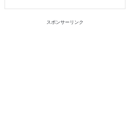
容ゲーム名ハイスクール・オブ・ブリッツメーカーメディアワ...
スポンサーリンク