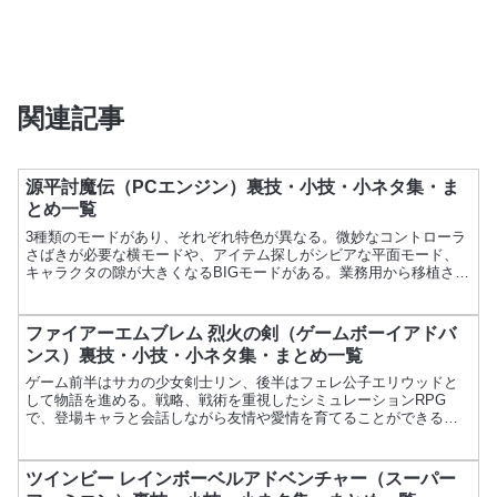
関連記事
源平討魔伝（PCエンジン）裏技・小技・小ネタ集・ま
とめ一覧
3種類のモードがあり、それぞれ特色が異なる。微妙なコントローラ
さばきが必要な横モードや、アイテム探しがシビアな平面モード、
キャラクタの隙が大きくなるBIGモードがある。業務用から移植され
たゲーム。項目内容ゲーム名源平討魔伝メーカーナムコ発売...
ファイアーエムブレム 烈火の剣（ゲームボーイアドバ
ンス）裏技・小技・小ネタ集・まとめ一覧
ゲーム前半はサカの少女剣士リン、後半はフェレ公子エリウッドと
して物語を進める。戦略、戦術を重視したシミュレーションRPG
で、登場キャラと会話しながら友情や愛情を育てることができる。
特別な関係になったキャラは支援することも可能。項目内容ゲー
ム...
ツインビー レインボーベルアドベンチャー（スーパー