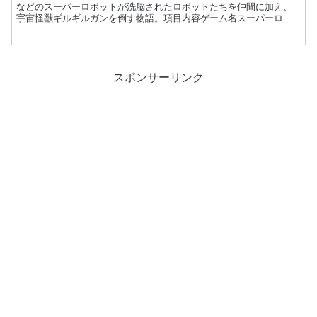
などのスーパーロボットが洗脳されたロボットたちを仲間に加え、
宇宙怪獣ギルギルガンを倒す物語。項目内容ゲーム名スーパーロボ
ット大戦メーカーバンプレスト発売日1991年4月20日価格...
スポンサーリンク