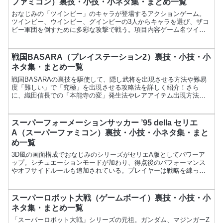
ファミコン）裏技・小技・小ネタ集・まとめ一覧
おなじみの「ツインビー」のキャラが登場するアクションゲーム。
ツインビー、ウインビー、グインビーの3人からキャラを選び、ザコ
ビー軍団を倒すために多彩な攻撃で戦う。項目内容ゲーム名ツイン
ビー レインボーベルアドベンチャーメーカーコナミ発売日19...
戦国BASARA（プレイステーション2）裏技・小技・小
ネタ集・まとめ一覧
戦国BASARAの裏技を駆使して、隠し武将を出現させる方法や難易
度「難しい」で「究極」を出現させる攻略法を詳しく紹介！さら
に、織田信長での「本能寺の変」発生法やレアアイテム出現方法な
ども解説し、ゲームをより楽しむための情報をお届けします。
スーパーフォーメーションサッカー ’95 della セリエ
A（スーパーファミコン）裏技・小技・小ネタ集・まと
め一覧
3D風の画面構成でおなじみのシリーズがセリエA版としてパワーア
ップ。シチュエーションモードが加わり、得点後のパフォーマンス
やオフサイドルールも追加されている。プレイヤーは戦略を練って
試合を進める必要がある。項目内容ゲーム名スーパーフォーメー...
スーパーロボット大戦（ゲームボーイ）裏技・小技・小
ネタ集・まとめ一覧
「スーパーロボット大戦」シリーズの元祖。ガンダム、マジンガーZ