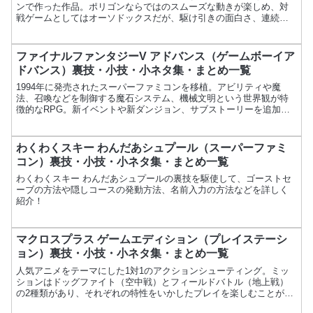
ンで作った作品。ポリゴンならではのスムーズな動きが楽しめ、対
戦ゲームとしてはオーソドックスだが、駆け引きの面白さ、連続技
の楽しさを堪能できる名作。項目内容ゲーム名ストリートファイ
タ...
ファイナルファンタジーV アドバンス（ゲームボーイア
ドバンス）裏技・小技・小ネタ集・まとめ一覧
1994年に発売されたスーパーファミコンを移植。アビリティや魔
法、召喚などを制御する魔石システム、機械文明という世界観が特
徴的なRPG。新イベントや新ダンジョン、サブストーリーを追加。
特定のイベント発生後、自由にメンバーチェンジが可能。ミュ...
わくわくスキー わんだあシュプール（スーパーファミ
コン）裏技・小技・小ネタ集・まとめ一覧
わくわくスキー わんだあシュプールの裏技を駆使して、ゴーストセ
ーブの方法や隠しコースの発動方法、名前入力の方法などを詳しく
紹介！
マクロスプラス ゲームエディション（プレイステーシ
ョン）裏技・小技・小ネタ集・まとめ一覧
人気アニメをテーマにした1対1のアクションシューティング。ミッ
ションはドッグファイト（空中戦）とフィールドバトル（地上戦）
の2種類があり、それぞれの特性をいかしたプレイを楽しむことが可
能。ゲームの監修は河森正治氏が担当。項目内容ゲーム名マク...