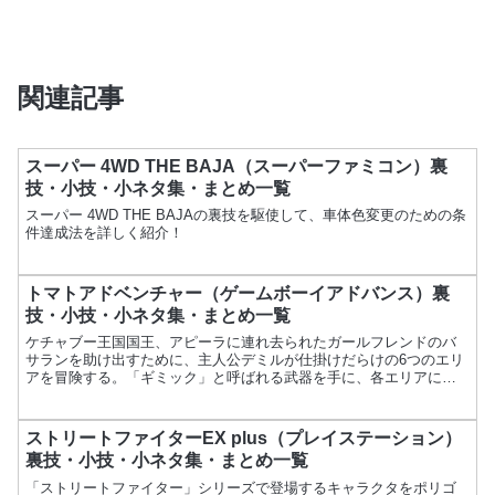
関連記事
スーパー 4WD THE BAJA（スーパーファミコン）裏
技・小技・小ネタ集・まとめ一覧
スーパー 4WD THE BAJAの裏技を駆使して、車体色変更のための条
件達成法を詳しく紹介！
トマトアドベンチャー（ゲームボーイアドバンス）裏
技・小技・小ネタ集・まとめ一覧
ケチャブー王国国王、アピーラに連れ去られたガールフレンドのバ
サランを助け出すために、主人公デミルが仕掛けだらけの6つのエリ
アを冒険する。「ギミック」と呼ばれる武器を手に、各エリアに待
ち構えている「スーパーキッズ」を倒していく。項目内容ゲーム...
ストリートファイターEX plus（プレイステーション）
裏技・小技・小ネタ集・まとめ一覧
「ストリートファイター」シリーズで登場するキャラクタをポリゴ