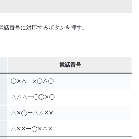
電話番号に対応するボタンを押す。
電話番号
◯✕△ー✕◯△◯
△△△ー◯◯✕◯
△✕◯ー△△✕✕
△✕✕ー◯✕△✕