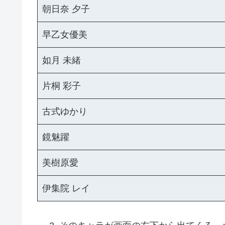
朝日奈 夕子
早乙女優美
如月 未緒
片桐 彩子
古式ゆかり
鏡魅躍
美樹原愛
伊集院 レイ