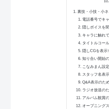
目
裏技・小技・小ネ
電話番号でキ
隠しボイスを
キャラに触れ
タイトルコー
隠しCGを表示
知り合い開始
こなみまん設
スタッフ名表
Q&A表示のた
ラジオ放送の
アルバム観賞
オープニング