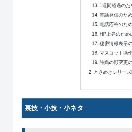
1週間経過のた
電話発信のた
電話応答のた
HP上昇のため
秘密情報表示
マスコット操
詩織の顔変更
ときめきシリーズ
裏技・小技・小ネタ