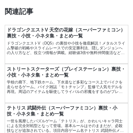
関連記事
ドラゴンクエストV 天空の花嫁（スーパーファミコン）
裏技・小技・小ネタ集・まとめ一覧
ドラゴンクエストV（DQ5）の裏技や小技を徹底解説！メタルスライ
ム撃破の戦略やスライムレースでの安定勝利法、隠しダンジョンへ
の入り方など、役立つ情報が満載。経験値3倍や無料仲間復活など、
知られざる裏ワザをまとめました。
ストリートスクーターズ（プレイステーション）裏技・
小技・小ネタ集・まとめ一覧
学校の廊下、地下鉄ホーム、下水道など多彩なコース上でバイクを
走らせるゲーム。バイク雑誌「モトチャンプ」監修で人気モデルを
再現。周辺のアイテムを駆使してライバルの邪魔をするのがプレイ
の醍醐味。項目内容ゲーム名ストリートスクーターズメーカーTY...
テトリス 武闘外伝（スーパーファミコン）裏技・小
技・小ネタ集・まとめ一覧
一世を風靡したパズルゲーム「テトリス」が、かわいいキャラ同士
による完全対戦型となって登場。基本ルールはそのままだが、必殺
技などが追加されている。項目内容ゲーム名テトリス 武闘外伝メー