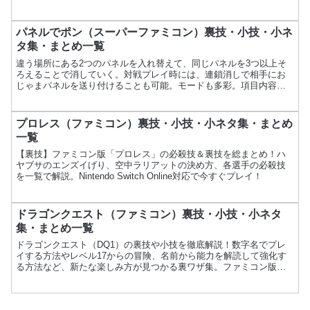
カーBPS発売日1993年12月24日価格8,000円ジャ...
パネルでポン（スーパーファミコン）裏技・小技・小ネ
タ集・まとめ一覧
違う場所にある2つのパネルを入れ替えて、同じパネルを3つ以上そ
ろえることで消していく。対戦プレイ時には、連鎖消しで相手にお
じゃまパネルを送り付けることも可能。モードも多彩。項目内容ゲ
ーム名パネルでポンメーカー任天堂発売日1995年10月27...
プロレス（ファミコン）裏技・小技・小ネタ集・まとめ
一覧
【裏技】ファミコン版「プロレス」の必殺技＆裏技を総まとめ！ハ
ヤブサのエンズイげり、空中ラリアットの決め方、各選手の必殺技
を一覧で解説。Nintendo Switch Online対応で今すぐプレイ！
ドラゴンクエスト（ファミコン）裏技・小技・小ネタ
集・まとめ一覧
ドラゴンクエスト（DQ1）の裏技や小技を徹底解説！数字名でプレ
イする方法やレベル17からの冒険、名前から能力を解読して強化す
る方法など、新たな楽しみ方が見つかる裏ワザ集。ファミコン版
DQ1をさらに深く楽しむための情報が満載！