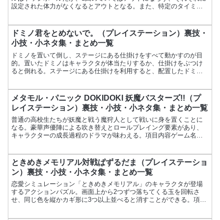
設定された体力がなくなるとアウトとなる。また、特定のタイミン
グで投げられるスーパーシュートも存在。項目内容ゲーム名ドッ...
ドミノ君をとめないで。（プレイステーション）裏技・
小技・小ネタ集・まとめ一覧
ドミノを置いて倒し、ステージにある仕掛けをすべて動かすのが目
的。置いたドミノはキャラクタが体当たりするか、仕掛けをぶつけ
ると倒れる。ステージにある仕掛けを利用すると、配置したドミノ
を連鎖して倒すことができる。項目内容ゲーム名ドミノ君をとめ
な...
メタモル・パニック DOKIDOKI 妖魔バスターズ!!（プ
レイステーション）裏技・小技・小ネタ集・まとめ一覧
普通の高校生たちが妖魔と戦う魔狩人として戦いに身を置くことに
なる。豪華声優陣による吹き替えとロールプレイング要素があり、
キャラクターの成長過程のドラマが味わえる。項目内容ゲーム名メ
タモル・パニック DOKIDOKI 妖魔バスターズ!!メーカ...
ときめきメモリアル対戦ぱずるだま（プレイステーショ
ン）裏技・小技・小ネタ集・まとめ一覧
恋愛シミュレーション「ときめきメモリアル」のキャラクタが登場
するアクションパズル。画面上から2つずつ落ちてくる玉を回転さ
せ、同じ色を縦かカギ形に3つ以上並べると消すことができる。項目
内容ゲーム名ときめきメモリアル対戦ぱずるだまメーカーコナミ...