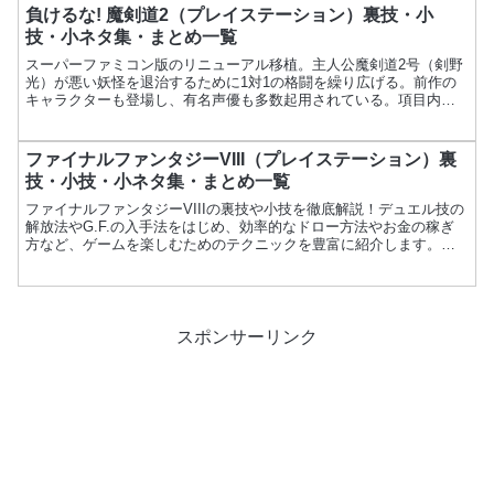
負けるな! 魔剣道2（プレイステーション）裏技・小
技・小ネタ集・まとめ一覧
スーパーファミコン版のリニューアル移植。主人公魔剣道2号（剣野
光）が悪い妖怪を退治するために1対1の格闘を繰り広げる。前作の
キャラクターも登場し、有名声優も多数起用されている。項目内容
ゲーム名負けるな! 魔剣道2メーカーデータムポリスター発...
ファイナルファンタジーVIII（プレイステーション）裏
技・小技・小ネタ集・まとめ一覧
ファイナルファンタジーVIIIの裏技や小技を徹底解説！デュエル技の
解放法やG.F.の入手法をはじめ、効率的なドロー方法やお金の稼ぎ
方など、ゲームを楽しむためのテクニックを豊富に紹介します。攻
略のヒントを今すぐチェック！
スポンサーリンク