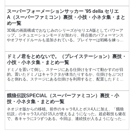
スーパーフォーメーションサッカー ’95 della セリエ
A（スーパーファミコン）裏技・小技・小ネタ集・まと
め一覧
3D風の画面構成でおなじみのシリーズがセリエA版としてパワーア
ップ。シチュエーションモードが加わり、得点後のパフォーマンス
やオフサイドルールも追加されている。プレイヤーは戦略を練って
試合を進める必要がある。項目内容ゲーム名スーパーフォーメー...
ドミノ君をとめないで。（プレイステーション）裏技・
小技・小ネタ集・まとめ一覧
ドミノを置いて倒し、ステージにある仕掛けをすべて動かすのが目
的。置いたドミノはキャラクタが体当たりするか、仕掛けをぶつけ
ると倒れる。ステージにある仕掛けを利用すると、配置したドミノ
を連鎖して倒すことができる。項目内容ゲーム名ドミノ君をとめ
な...
餓狼伝説SPECIAL（スーパーファミコン）裏技・小
技・小ネタ集・まとめ一覧
ネオジオ版からの移植。前作のキャラ8人とボス4人に加え、「餓狼
伝説」のキャラ3人の計15人が使えるようになった。超必殺技も健在
で、各キャラに1つずつある。今回は、連続技が入るようになった。
項目内容ゲーム名餓狼伝説SPECIALメーカータカラ...