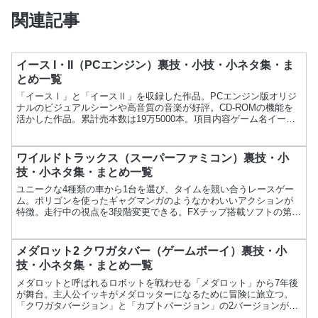
関連記事
イース I・II（PCエンジン）裏技・小技・小ネタ集・ま
とめ一覧
「イースⅠ」と「イースⅡ」を収録した作品。PCエンジン版オリジ
ナルのビジュアルシーンや高音質の音楽が好評。CD-ROMの機能を
活かした作品。累計売本数は19万5000本。項目内容ゲーム名イース
I・IIメーカーハドソン発売日1989年12月...
ワイルドトラックス（スーパーファミコン）裏技・小
技・小ネタ集・まとめ一覧
ユニークな4種類の車から1台を選び、タイムを競い合うレースゲー
ム。ポリゴンを使ったギャグマンガのようなかわいいアクションが
特徴。走行中の視点を3段階変更できる。FXチップ搭載ソフトの第2
弾。項目内容ゲーム名ワイルドトラックスメーカー任天堂発...
メダロット2 クワガタバー（ゲームボーイ）裏技・小
技・小ネタ集・まとめ一覧
メダロットと呼ばれるロボットを戦わせる「メダロット」から7年後
が舞台。主人公イッキがメダロッターになるために冒険に旅立つ。
「クワガタバージョン」と「カブトバージョン」の2バージョンが発
売されており、それぞれ初めにもらえるメダロットや獲得でき...