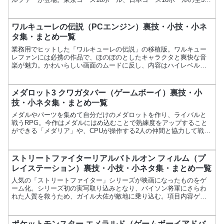
ホールを制覇するのが目的。キャラクターデザインに寺田...
ワルキューレの伝説（PCエンジン）裏技・小技・小ネ
タ集・まとめ一覧
業務用でヒットした「ワルキューレの伝説」の移植版。ワルキュー
レファンには必携の作品で、ほのぼのとしたキャラクタと爽快な音
楽が魅力。かわいらしい画面のムードに反し、内容はハイレベルに
仕上がっている。項目内容ゲーム名ワルキューレの伝説メーカー
ナ...
メダロット3 クワガタバー（ゲームボーイ）裏技・小
技・小ネタ集・まとめ一覧
メダルやパーツを集めて自分だけのメダロットを作り、ライバルと
戦うRPG。今作はメダルにはめ込むことで熟練度をアップすること
ができる「メダリア」や、CPUが操作する2人の仲間と協力して戦う
「チームバトル」などが新システムとして追加されている。...
ストリートファイターリアルバトルオン フィルム（プ
レイステーション）裏技・小技・小ネタ集・まとめ一覧
人気の「ストリートファイター」シリーズが映画になったものをゲ
ーム化。シリーズ初の実写取り込みとなり、バイソン将軍にさらわ
れた人質を救うため、ガイル大佐が敵地に乗り込む。項目内容ゲー
ム名ストリートファイターリアルバトルオン フィルムメーカーカ...
ポケットモンスター エメラルド（ゲームボーイアドバ