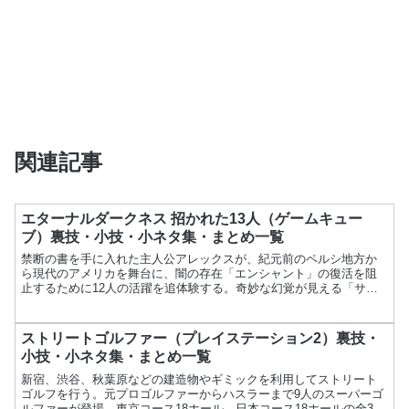
関連記事
エターナルダークネス 招かれた13人（ゲームキュー
ブ）裏技・小技・小ネタ集・まとめ一覧
禁断の書を手に入れた主人公アレックスが、紀元前のペルシ地方か
ら現代のアメリカを舞台に、闇の存在「エンシャント」の復活を阻
止するために12人の活躍を追体験する。奇妙な幻覚が見える「サニ
ティシステム」を採用。項目内容ゲーム名エターナルダークネス...
ストリートゴルファー（プレイステーション2）裏技・
小技・小ネタ集・まとめ一覧
新宿、渋谷、秋葉原などの建造物やギミックを利用してストリート
ゴルフを行う。元プロゴルファーからハスラーまで9人のスーパーゴ
ルファーが登場。東京コース18ホール、日本コース18ホールの全36