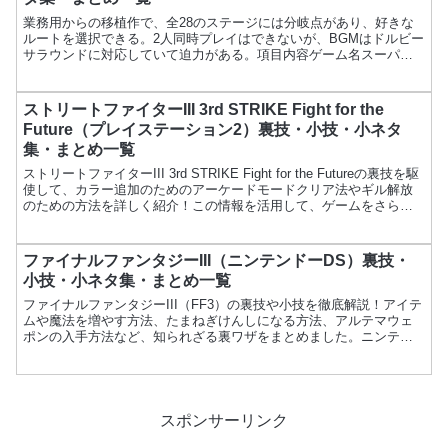
業務用からの移植作で、全28のステージには分岐点があり、好きな
ルートを選択できる。2人同時プレイはできないが、BGMはドルビー
サラウンドに対応していて迫力がある。項目内容ゲーム名スーパー
ダライアスメーカーNECアベニュー発売日1990年3月...
ストリートファイターIII 3rd STRIKE Fight for the
Future（プレイステーション2）裏技・小技・小ネタ
集・まとめ一覧
ストリートファイターIII 3rd STRIKE Fight for the Futureの裏技を駆
使して、カラー追加のためのアーケードモードクリア法やギル解放
のための方法を詳しく紹介！この情報を活用して、ゲームをさらに
楽しむためのお手伝いをします。
ファイナルファンタジーIII（ニンテンドーDS）裏技・
小技・小ネタ集・まとめ一覧
ファイナルファンタジーIII（FF3）の裏技や小技を徹底解説！アイテ
ムや魔法を増やす方法、たまねぎけんしになる方法、アルテマウェ
ポンの入手方法など、知られざる裏ワザをまとめました。ニンテン
ドーDS版FF3をさらに楽しむためのテクニックが満載！
スポンサーリンク