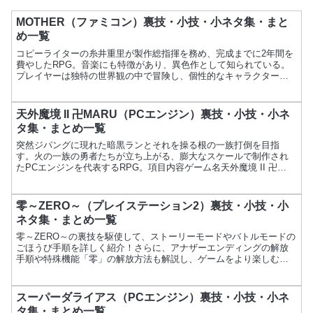
MOTHER（ファミコン）裏技・小技・小ネタ集・まと
め一覧
コピーライターの糸井重里が製作総指揮を務め、完成までに2年間を
費やしたRPG。音楽にも特徴があり、異色作として知られている。
プレイヤーは独特の世界観の中で冒険し、個性的なキャラクターた
ちと共に物語を進める。項目内容ゲーム名MOTHERメーカ...
天外魔境 II 卍MARU（PCエンジン）裏技・小技・小ネ
タ集・まとめ一覧
突然ジパングに現れた暗黒ランとそれを操る根の一族打倒を目指
す。火の一族の勇者たちが立ち上がる、膨大なスケールで制作され
たPCエンジンを代表するRPG。項目内容ゲーム名天外魔境 II 卍
MARUメーカーハドソン発売日1992年3月26日価格7...
零～ZERO～（プレイステーション2）裏技・小技・小
ネタ集・まとめ一覧
零～ZERO～の裏技を駆使して、ストーリーモードやバトルモードの
ごほうび手順を詳しく紹介！さらに、アナザーエンディングの解放
手順や特殊機能「零」の解放方法も解説し、ゲームをより楽しむた
めの情報をお届けします。
スーパーダライアス（PCエンジン）裏技・小技・小ネ
タ集・まとめ一覧