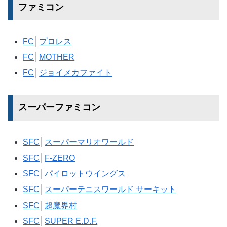
ファミコン
FC
│
プロレス
FC
│
MOTHER
FC
│
ジョイメカファイト
スーパーファミコン
SFC
│
スーパーマリオワールド
SFC
│
F-ZERO
SFC
│
パイロットウイングス
SFC
│
スーパーテニスワールド サーキット
SFC
│
超魔界村
SFC
│
SUPER E.D.F.