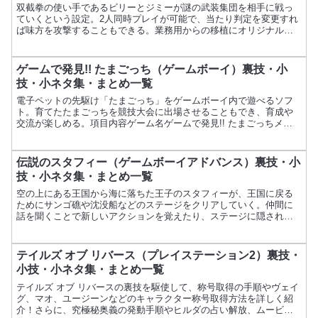
双截拳の使い手であるビリーとジミーが謎の武装集団を相手に戦っ
ていくという設定。2人同時プレイが可能で、当たり判定を変更すれ
ば味方を攻撃することもできる。業務用からの移植にオリジナルの
ビジュアルが加わった。項目内容ゲーム名双截龍Ⅱ THE R...
ゲームで発見!! たまごっち（ゲームボーイ）裏技・小
技・小ネタ集・まとめ一覧
電子ペットの先駆け「たまごっち」をゲームボーイ内で遊べるソフ
ト。育てたたまごっちを競技大会に出場させることもでき、育成や
交流が楽しめる。項目内容ゲーム名ゲームで発見!! たまごっちメー
カーバンダイ発売日1997年6月27日価格4,286円ジ...
伝説のスタフィー（ゲームボーイアドバンス）裏技・小
技・小ネタ集・まとめ一覧
空の上にある王国から海に落ちた王子のスタフィーが、王国に戻る
ためにサンゴ礁や沈没船などのステージをクリアしていく。仲間に
話を聞くことで新しいアクションを覚えたり、ステージに隠された
乗り物を探しながら進む。項目内容ゲーム名伝説のスタフィーメ
ー...
テイルズ オブ リバース（プレイステーション2）裏技・
小技・小ネタ集・まとめ一覧
テイルズ オブ リバースの裏技を駆使して、称号取得の手順やヴェイ
グ、マオ、ユージーンなどのキャラクター称号取得方法を詳しく紹
介！さらに、究極秘奥義の発動手順やヒルダの占い解放、ムービー