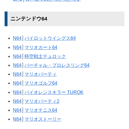
ニンテンドウ64
N64
│
パイロットウイングス64
N64
│
マリオカート64
N64
│
時空戦士テュロック
N64
│
バーチャル・プロレスリング64
N64
│
マリオパーティ
N64
│
マリオゴルフ64
N64
│
バイオレンスキラー TUROK
N64
│
マリオパーティ2
N64
│
マリオテニス64
N64
│
マリオストーリー