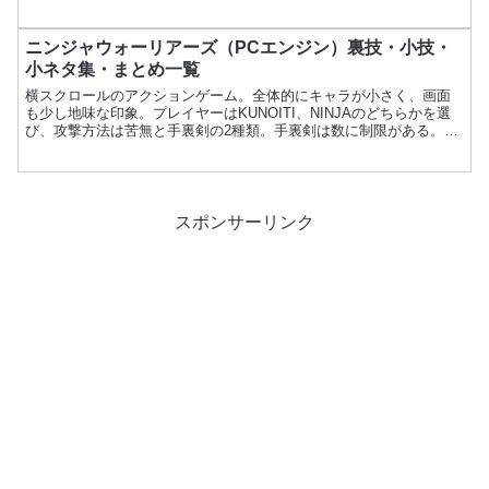
うさにん解放手順なども解説し、プレイをもっと楽しむための情報
をお届けします。
ニンジャウォーリアーズ（PCエンジン）裏技・小技・
小ネタ集・まとめ一覧
横スクロールのアクションゲーム。全体的にキャラが小さく、画面
も少し地味な印象。プレイヤーはKUNOITI、NINJAのどちらかを選
び、攻撃方法は苦無と手裏剣の2種類。手裏剣は数に制限がある。項
目内容ゲーム名ニンジャウォーリアーズメーカータイ...
スポンサーリンク