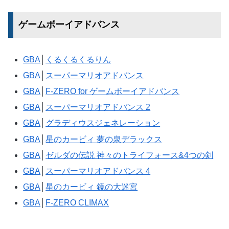
ゲームボーイアドバンス
GBA
│
くるくるくるりん
GBA
│
スーパーマリオアドバンス
GBA
│
F-ZERO for ゲームボーイアドバンス
GBA
│
スーパーマリオアドバンス 2
GBA
│
グラディウスジェネレーション
GBA
│
星のカービィ 夢の泉デラックス
GBA
│
ゼルダの伝説 神々のトライフォース&4つの剣
GBA
│
スーパーマリオアドバンス 4
GBA
│
星のカービィ 鏡の大迷宮
GBA
│
F-ZERO CLIMAX