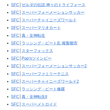
SFC
│
ゼルダの伝説 神々のトライフォース
SFC
│
スーパーフォーメーションサッカー
SFC
│
スーパーチャイニーズワールド
SFC
│
スーパーマリオカート
SFC
│
真・女神転生
SFC
│
ラッシング・ビート乱 複製都市
SFC
│
スターフォックス
SFC
│
Pop’nツインビー
SFC
│
スーパーフォーメーションサッカー2
SFC
│
スーパーファミリーテニス
SFC
│
スーパーチャイニーズワールド2
SFC
│
ラッシング・ビート修羅
SFC
│
真・女神転生II
SFC
│
スーパーメトロイド