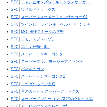
SFC
│
チャンピオンズワールドクラスサッカー
SFC
│
ワイルドトラックス
SFC
│
スーパーフォーメーションサッカー 94
SFC
│
ツインビー レインボーベルアドベンチャー
SFC
│
MOTHER2 ギーグの逆襲
SFC
│
デモンズブレイゾン
SFC
│
真・女神転生if…
SFC
│
スーパードンキーコング
SFC
│
スーパーマリオ ヨッシーアイランド
SFC
│
パネルでポン
SFC
│
スーパードンキーコング2
SFC
│
す〜ば〜ぷよぷよ通
SFC
│
星のカービィ スーパーデラックス
SFC
│
スーパードンキーコング3 謎のクレミス島
SFC
│
カービィのきらきらきっず